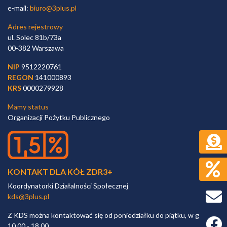
e-mail:
biuro@3plus.pl
Adres rejestrowy
ul. Solec 81b/73a
00-382 Warszawa
NIP
9512220761
REGON
141000893
KRS
0000279928
Mamy status
Organizacji Pożytku Publicznego
KONTAKT DLA KÓŁ ZDR3+
Koordynatorki Działalności Społecznej
kds@3plus.pl
Z KDS można kontaktować się od poniedziałku do piątku, w godz.
Faceb
10.00 - 18.00