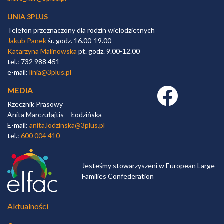
LINIA 3PLUS
Telefon przeznaczony dla rodzin wielodzietnych
Jakub Panek
śr. godz. 16.00-19.00
Katarzyna Malinowska
pt. godz. 9.00-12.00
tel.: 732 988 451
e-mail:
linia@3plus.pl
MEDIA
Facebook link
Rzecznik Prasowy
Anita Marczułajtis – Łodzińska
E-mail:
anita.lodzinska@3plus.pl
tel.:
600 004 410
Jesteśmy stowarzyszeni w European Large
Families Confederation
Aktualności