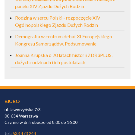
panelu XIV Zjazdu Dużych Rodzin
Rodzina w sercu Polski - rozpoczęcie XIV
Ogólnopolskiego Zjazdu Dużych Rodzin
Demografia w centrum debat XI Europejskiego
Kongresu Samorządów. Podsumowanie
Joanna Krupska o 20 latach historii ZDR3PLUS,
dużych rodzinach i ich postulatach
BIURO
ul. Jaworzyńska 7/3
00-634 Warszawa
Czynne w dni robocze od 8.00 do 16.00
tel.:
533 473 244