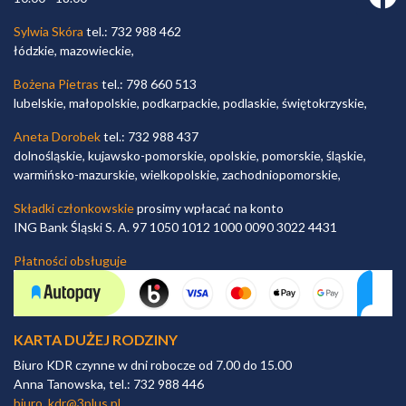
Sylwia Skóra
tel.: 732 988 462
łódzkie, mazowieckie,
Bożena Pietras
tel.: 798 660 513
lubelskie, małopolskie, podkarpackie, podlaskie, świętokrzyskie,
Aneta Dorobek
tel.: 732 988 437
dolnośląskie, kujawsko-pomorskie, opolskie, pomorskie, śląskie,
warmińsko-mazurskie, wielkopolskie, zachodniopomorskie,
Składki członkowskie
prosimy wpłacać na konto
ING Bank Śląski S. A. 97 1050 1012 1000 0090 3022 4431
Płatności obsługuje
KARTA DUŻEJ RODZINY
Biuro KDR czynne w dni robocze od 7.00 do 15.00
Anna Tanowska, tel.: 732 988 446
biuro_kdr@3plus.pl