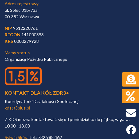
Adres rejestrowy
ul. Solec 81b/73a
00-382 Warszawa
NIP
9512220761
REGON
141000893
KRS
0000279928
Mamy status
Organizacji Pożytku Publicznego
KONTAKT DLA KÓŁ ZDR3+
Koordynatorki Działalności Społecznej
kds@3plus.pl
Z KDS można kontaktować się od poniedziałku do piątku, w godz.
10.00 - 18.00
Faceb
Sylwia Skóra
tel.: 732 988 462