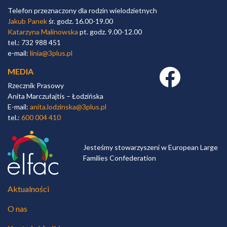
Telefon przeznaczony dla rodzin wielodzietnych
Jakub Panek
śr. godz. 16.00-19.00
Katarzyna Malinowska
pt. godz. 9.00-12.00
tel.: 732 988 451
e-mail:
linia@3plus.pl
MEDIA
Facebook link
Rzecznik Prasowy
Anita Marczułajtis – Łodzińska
E-mail:
anita.lodzinska@3plus.pl
tel.:
600 004 410
Jesteśmy stowarzyszeni w European Large
Families Confederation
Aktualności
O nas