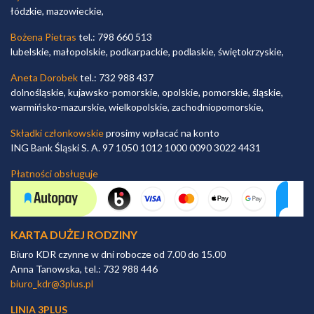
łódzkie, mazowieckie,
Bożena Pietras
tel.: 798 660 513
lubelskie, małopolskie, podkarpackie, podlaskie, świętokrzyskie,
Aneta Dorobek
tel.: 732 988 437
dolnośląskie, kujawsko-pomorskie, opolskie, pomorskie, śląskie,
warmińsko-mazurskie, wielkopolskie, zachodniopomorskie,
Składki członkowskie
prosimy wpłacać na konto
ING Bank Śląski S. A. 97 1050 1012 1000 0090 3022 4431
Płatności obsługuje
KARTA DUŻEJ RODZINY
Biuro KDR czynne w dni robocze od 7.00 do 15.00
Anna Tanowska, tel.: 732 988 446
biuro_kdr@3plus.pl
LINIA 3PLUS