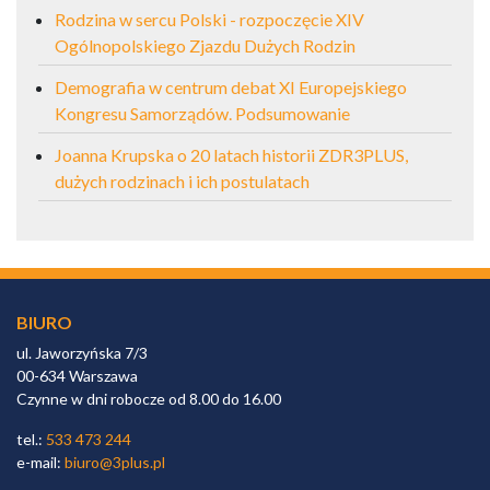
Rodzina w sercu Polski - rozpoczęcie XIV
Ogólnopolskiego Zjazdu Dużych Rodzin
Demografia w centrum debat XI Europejskiego
Kongresu Samorządów. Podsumowanie
Joanna Krupska o 20 latach historii ZDR3PLUS,
dużych rodzinach i ich postulatach
BIURO
ul. Jaworzyńska 7/3
00-634 Warszawa
Czynne w dni robocze od 8.00 do 16.00
tel.:
533 473 244
e-mail:
biuro@3plus.pl