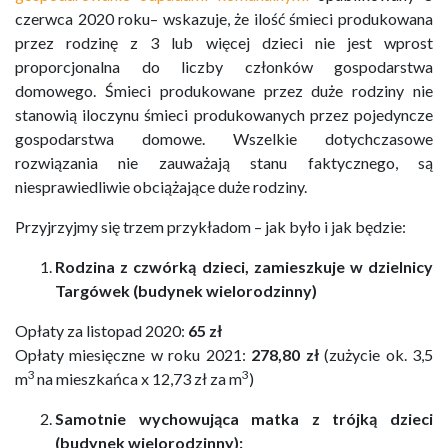
czerwca 2020 roku– wskazuje, że ilość śmieci produkowana
przez rodzinę z 3 lub więcej dzieci nie jest wprost
proporcjonalna do liczby członków gospodarstwa
domowego. Śmieci produkowane przez duże rodziny nie
stanowią iloczynu śmieci produkowanych przez pojedyncze
gospodarstwa domowe. Wszelkie dotychczasowe
rozwiązania nie zauważają stanu faktycznego, są
niesprawiedliwie obciążające duże rodziny.
Przyjrzyjmy się trzem przykładom – jak było i jak będzie:
Rodzina z czwórką dzieci, zamieszkuje w dzielnicy
Targówek (budynek wielorodzinny)
Opłaty za listopad 2020:
65 zł
Opłaty miesięczne w roku 2021:
278,80 zł
(zużycie ok. 3,5
3
3
m
na mieszkańca x 12,73 zł za m
)
Samotnie wychowująca matka z trójką dzieci
(budynek wielorodzinny):