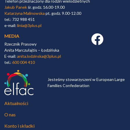
Telefon przeznaczony dla rodzin wielodzietnych
Jakub Panek
śr. godz. 16.00-19.00
Katarzyna Malinowska
pt. godz. 9.00-12.00
tel.: 732 988 451
e-mail:
linia@3plus.pl
MEDIA
Facebook link
Rzecznik Prasowy
Anita Marczułajtis – Łodzińska
E-mail:
anita.lodzinska@3plus.pl
tel.:
600 004 410
Jesteśmy stowarzyszeni w European Large
Families Confederation
Aktualności
O nas
Konto i składki