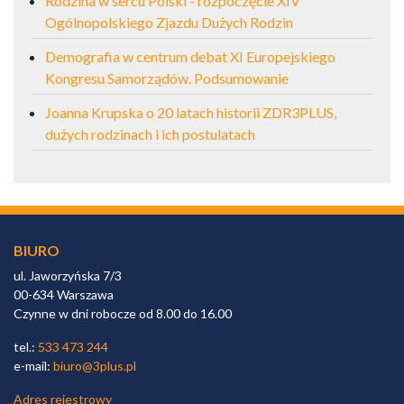
Rodzina w sercu Polski - rozpoczęcie XIV
Ogólnopolskiego Zjazdu Dużych Rodzin
Demografia w centrum debat XI Europejskiego
Kongresu Samorządów. Podsumowanie
Joanna Krupska o 20 latach historii ZDR3PLUS,
dużych rodzinach i ich postulatach
BIURO
ul. Jaworzyńska 7/3
00-634 Warszawa
Czynne w dni robocze od 8.00 do 16.00
tel.:
533 473 244
e-mail:
biuro@3plus.pl
Adres rejestrowy