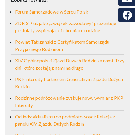
Forum Samorządowe w Sercu Polski
Faceb
ZDR 3 Plus jako „związek zawodowy” prezentuje
postulaty wspierające i chroniące rodzinę
Powiat Tatrzański z Certyfikatem Samorządu
Przyjaznego Rodzinom
XIV Ogólnopolski Zjazd Dużych Rodzin za nami. Trzy
dni, które zostają z nami na długo
PKP intercity Partnerem Generalnym Zjazdu Dużych
Rodzin
Rodzinne podróżowanie zyskuje nowy wymiar z PKP
Intercity
Od indywidualizmu do podmiotowości: Relacja z
panelu XIV Zjazdu Dużych Rodzin