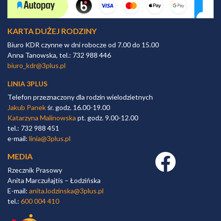
KARTA DUŻEJ RODZINY
Biuro KDR czynne w dni robocze od 7.00 do 15.00
Anna Tanowska, tel.: 732 988 446
biuro_kdr@3plus.pl
LINIA 3PLUS
Telefon przeznaczony dla rodzin wielodzietnych
Jakub Panek
śr. godz. 16.00-19.00
Katarzyna Malinowska
pt. godz. 9.00-12.00
tel.: 732 988 451
e-mail:
linia@3plus.pl
MEDIA
Facebook link
Rzecznik Prasowy
Anita Marczułajtis – Łodzińska
E-mail:
anita.lodzinska@3plus.pl
tel.:
600 004 410