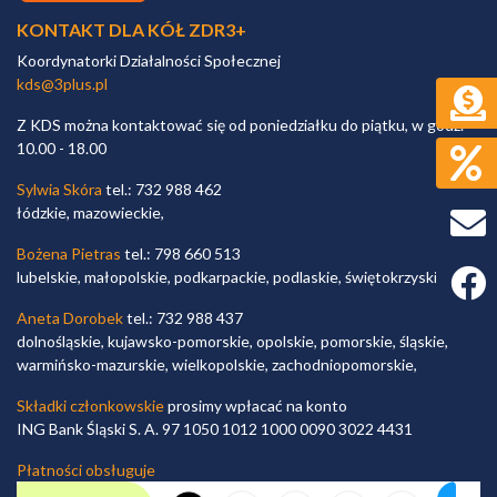
KONTAKT DLA KÓŁ ZDR3+
Koordynatorki Działalności Społecznej
kds@3plus.pl
Z KDS można kontaktować się od poniedziałku do piątku, w godz.
10.00 - 18.00
Sylwia Skóra
tel.: 732 988 462
łódzkie, mazowieckie,
Bożena Pietras
tel.: 798 660 513
Faceb
lubelskie, małopolskie, podkarpackie, podlaskie, świętokrzyskie,
Aneta Dorobek
tel.: 732 988 437
dolnośląskie, kujawsko-pomorskie, opolskie, pomorskie, śląskie,
warmińsko-mazurskie, wielkopolskie, zachodniopomorskie,
Składki członkowskie
prosimy wpłacać na konto
ING Bank Śląski S. A. 97 1050 1012 1000 0090 3022 4431
Płatności obsługuje