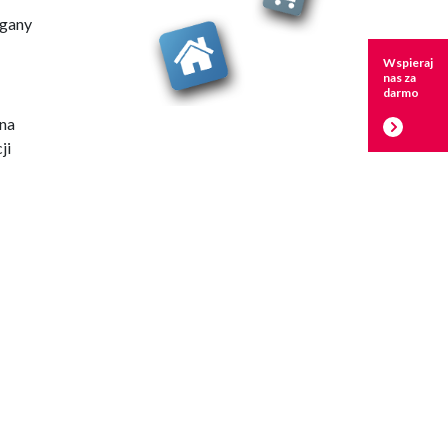
rgany
Wspieraj
nas za
darmo
na
ji