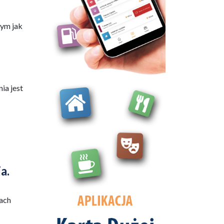
tym jak
ia jest
a.
jach