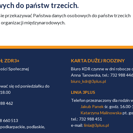
ych do państw trzecich.
sie przekazywać Państwa danych osobowych do państw trzecich
o organizacji międzynarodowych.
Ł ZDR3+
KARTA DUŻEJ RODZINY
ności Społecznej
Biuro KDR czynne w dni robocze 
Anna Tanowska, tel.: 732 988 44
biuro_kdr@3plus.pl
ać się od poniedziałku do
 18.00
LINIA 3PLUS
Telefon przeznaczony dla rodzin 
988 462
Jakub Panek
śr. godz. 16.00-
Katarzyna Malinowska
pt. go
tel.: 732 988 451
98 660 513
e-mail:
linia@3plus.pl
 podkarpackie, podlaskie,