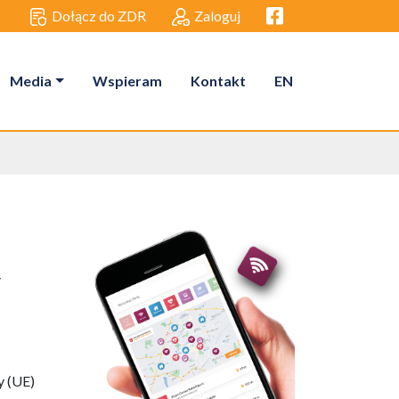
Facebook link
Dołącz do ZDR
Zaloguj
Media
Wspieram
Kontakt
EN
y
y (UE)