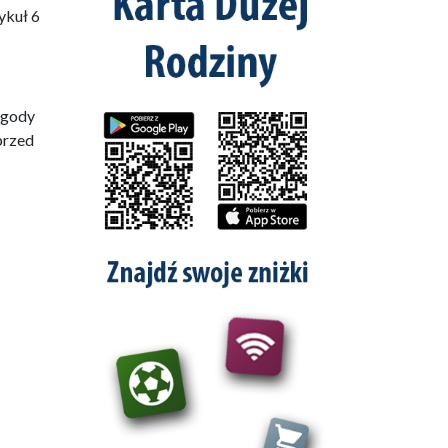
ykuł 6
zgody
przed