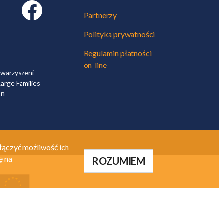
Facebook link
Partnerzy
Polityka prywatności
Regulamin płatności
on-line
owarzyszeni
arge Families
on
łączyć możliwość ich
ę na
ROZUMIEM