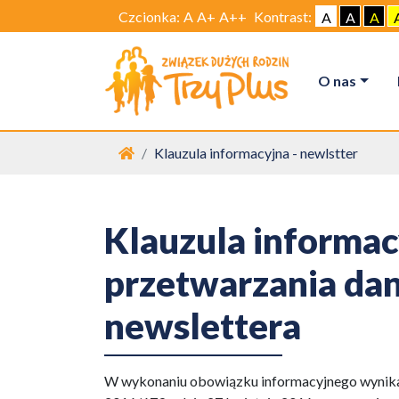
Czcionka:
A
A+
A++
Kontrast:
A
A
A
O nas
Strona główna
Klauzula informacyjna - newlstter
Klauzula informac
przetwarzania da
newslettera
W wykonaniu obowiązku informacyjnego wynikaj