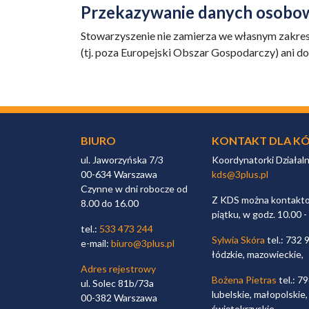
Przekazywanie danych osobow
Stowarzyszenie nie zamierza we własnym zakre
(tj. poza Europejski Obszar Gospodarczy) ani d
BIURO
KONTAKT DLA KÓ
ul. Jaworzyńska 7/3
Koordynatorki Działal
00-634 Warszawa
kds@3plus.pl
Czynne w dni robocze od
Z KDS można kontaktow
8.00 do 16.00
piątku, w godz. 10.00 -
tel.:
533 473 244
Sylwia Skóra
tel.: 732 
e-mail:
biuro@3plus.pl
łódzkie, mazowieckie,
Adres rejestrowy
Bożena Pietras
tel.: 7
ul. Solec 81b/73a
lubelskie, małopolskie,
00-382 Warszawa
świętokrzyskie,