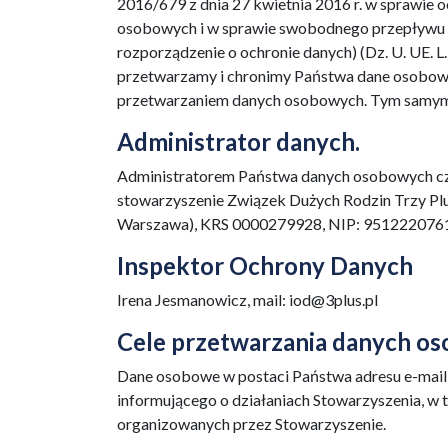
2016/679 z dnia 27 kwietnia 2016 r. w sprawie
osobowych i w sprawie swobodnego przepływu t
rozporządzenie o ochronie danych) (Dz. U. UE. L.
przetwarzamy i chronimy Państwa dane osobowe
przetwarzaniem danych osobowych. Tym samym 
Administrator danych.
Administratorem Państwa danych osobowych czy
stowarzyszenie Związek Dużych Rodzin Trzy Plus
Warszawa), KRS 0000279928, NIP: 9512220761 (
Inspektor Ochrony Danych
Irena Jesmanowicz, mail: iod@3plus.pl
Cele przetwarzania danych os
Dane osobowe w postaci Państwa adresu e-mail
informującego o działaniach Stowarzyszenia, w t
organizowanych przez Stowarzyszenie.