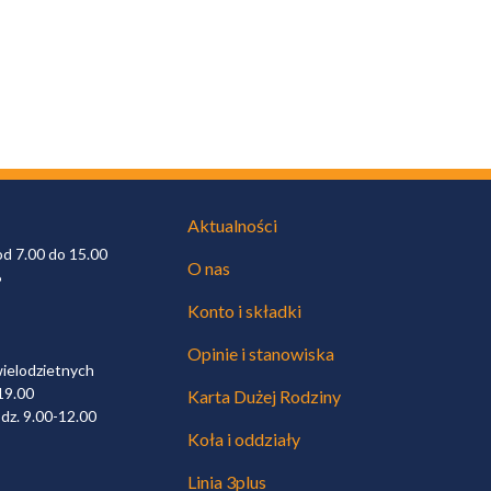
Aktualności
od 7.00 do 15.00
O nas
6
Konto i składki
Opinie i stanowiska
wielodzietnych
19.00
Karta Dużej Rodziny
dz. 9.00-12.00
Koła i oddziały
Linia 3plus