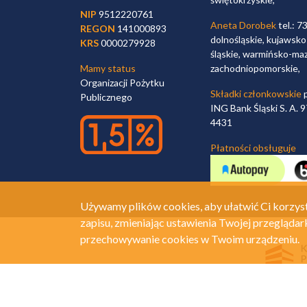
NIP
9512220761
Aneta Dorobek
tel.: 7
REGON
141000893
dolnośląskie, kujawsko
KRS
0000279928
śląskie, warmińsko-maz
Mamy status
zachodniopomorskie,
Organizacji Pożytku
Składki członkowskie
p
Publicznego
ING Bank Śląski S. A.
4431
Płatności obsługuje
Używamy plików cookies, aby ułatwić Ci korzyst
zapisu, zmieniając ustawienia Twojej przeglądar
przechowywanie cookies w Twoim urządzeniu.