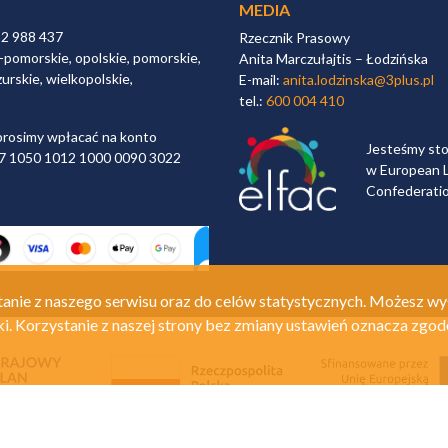
MEDIA
32 988 437
Rzecznik Prasowy
-pomorskie, opolskie, pomorskie,
Anita Marczułajtis – Łodzińska
urskie, wielkopolskie,
E-mail:
anita.lodzinska@3plus.pl
tel.:
600 004 410
rosimy wpłacać na konto
Jesteśmy st
 97 1050 1012 1000 0090 3022
w European L
Confederati
anie z naszego serwisu oraz do celów statystycznych. Możesz wy
ki. Korzystanie z naszej strony bez zmiany ustawień oznacza zgod