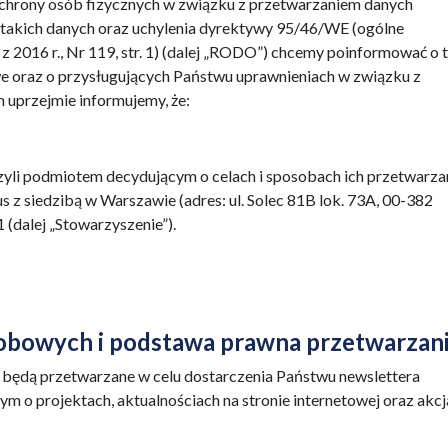
 ochrony osób fizycznych w związku z przetwarzaniem danych
akich danych oraz uchylenia dyrektywy 95/46/WE (ogólne
 z 2016 r., Nr 119, str. 1) (dalej „RODO”) chcemy poinformować o 
 oraz o przysługujących Państwu uprawnieniach w związku z
uprzejmie informujemy, że:
li podmiotem decydującym o celach i sposobach ich przetwarzan
 z siedzibą w Warszawie (adres: ul. Solec 81B lok. 73A, 00-382
dalej „Stowarzyszenie”).
obowych i podstawa prawna przetwarzani
 będą przetwarzane w celu dostarczenia Państwu newslettera
ym o projektach, aktualnościach na stronie internetowej oraz akc