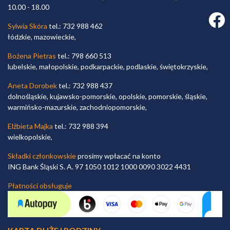
10.00 - 18.00
Faceb
Sylwia Skóra
tel.: 732 988 462
łódzkie, mazowieckie,
Bożena Pietras
tel.: 798 660 513
lubelskie, małopolskie, podkarpackie, podlaskie, świętokrzyskie,
Aneta Dorobek
tel.: 732 988 437
dolnośląskie, kujawsko-pomorskie, opolskie, pomorskie, śląskie,
warmińsko-mazurskie, zachodniopomorskie,
Elżbieta Majka
tel.: 732 988 394
wielkopolskie,
Składki członkowskie
prosimy wpłacać na konto
ING Bank Śląski S. A. 97 1050 1012 1000 0090 3022 4431
Płatności obsługuje