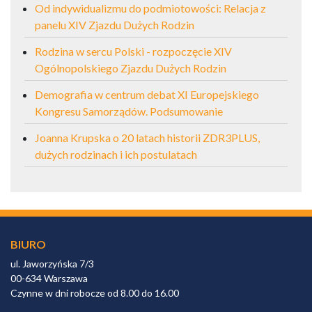
Od indywidualizmu do podmiotowości: Relacja z
panelu XIV Zjazdu Dużych Rodzin
Rodzina w sercu Polski - rozpoczęcie XIV
Ogólnopolskiego Zjazdu Dużych Rodzin
Demografia w centrum debat XI Europejskiego
Kongresu Samorządów. Podsumowanie
Joanna Krupska o 20 latach historii ZDR3PLUS,
dużych rodzinach i ich postulatach
BIURO
ul. Jaworzyńska 7/3
00-634 Warszawa
Czynne w dni robocze od 8.00 do 16.00