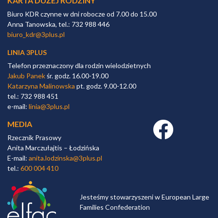
KARTA DUŻEJ RODZINY
Biuro KDR czynne w dni robocze od 7.00 do 15.00
Anna Tanowska, tel.: 732 988 446
biuro_kdr@3plus.pl
LINIA 3PLUS
Telefon przeznaczony dla rodzin wielodzietnych
Jakub Panek
śr. godz. 16.00-19.00
Katarzyna Malinowska
pt. godz. 9.00-12.00
tel.: 732 988 451
e-mail:
linia@3plus.pl
MEDIA
Facebook link
Rzecznik Prasowy
Anita Marczułajtis – Łodzińska
E-mail:
anita.lodzinska@3plus.pl
tel.:
600 004 410
Jesteśmy stowarzyszeni w European Large
Families Confederation