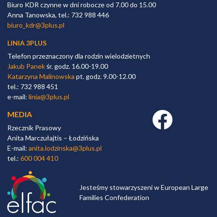
Biuro KDR czynne w dni robocze od 7.00 do 15.00
Anna Tanowska, tel.: 732 988 446
biuro_kdr@3plus.pl
LINIA 3PLUS
Telefon przeznaczony dla rodzin wielodzietnych
Jakub Panek
śr. godz. 16.00-19.00
Katarzyna Malinowska
pt. godz. 9.00-12.00
tel.: 732 988 451
e-mail:
linia@3plus.pl
MEDIA
Facebook link
Rzecznik Prasowy
Anita Marczułajtis – Łodzińska
E-mail:
anita.lodzinska@3plus.pl
tel.:
600 004 410
Jesteśmy stowarzyszeni w European Large
Families Confederation