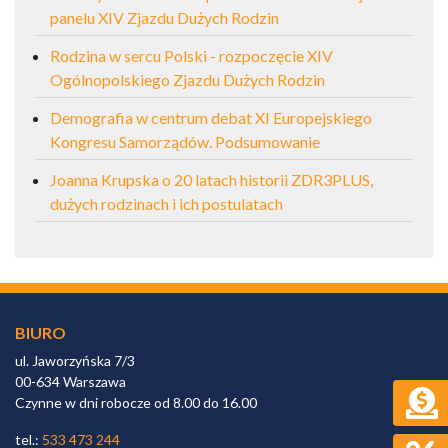
panelu XIV Zjazdu Dużych Rodzin
Rodzina w sercu Polski - rozpoczęcie XIV
Ogólnopolskiego Zjazdu Dużych Rodzin
Demografia w centrum debat XI Europejskiego
Kongresu Samorządów. Podsumowanie
Joanna Krupska o 20 latach historii ZDR3PLUS,
dużych rodzinach i ich postulatach
BIURO
ul. Jaworzyńska 7/3
00-634 Warszawa
Czynne w dni robocze od 8.00 do 16.00
tel.:
533 473 244