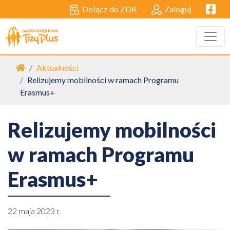
Facebo
Dołącz do ZDR
Zaloguj
Strona główna
Aktualności
Relizujemy mobilności w ramach Programu
Erasmus+
Relizujemy mobilności
w ramach Programu
Erasmus+
22 maja 2023 r.