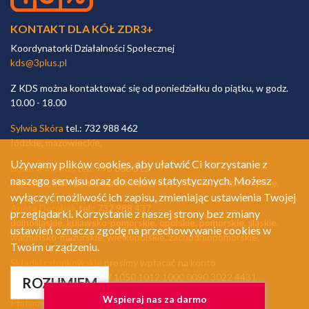
KONTAKT DLA KÓŁ ZDR3+
Koordynatorki Działalności Społecznej
kds@3plus.pl
Z KDS można kontaktować się od poniedziałku do piątku, w godz.
10.00 - 18.00
Sylwia Skóra
tel.: 732 988 462
łódzkie, mazowieckie,
Używamy plików cookies, aby ułatwić Ci korzystanie z
Bożena Pietras
tel.: 798 660 513
naszego serwisu oraz do celów statystycznych. Możesz
lubelskie, małopolskie, podkarpackie, podlaskie, świętokrzyskie,
wyłączyć możliwość ich zapisu, zmieniając ustawienia Twojej
Aneta Dorobek
tel.: 732 988 437
przeglądarki. Korzystanie z naszej strony bez zmiany
dolnośląskie, kujawsko-pomorskie, opolskie, pomorskie, śląskie,
ustawień oznacza zgodę na przechowywanie cookies w
warmińsko-mazurskie, wielkopolskie, zachodniopomorskie,
Twoim urządzeniu.
Składki członkowskie
prosimy wpłacać na konto
ING Bank Śląski S. A. 97 1050 1012 1000 0090 3022 4431
ROZUMIEM
Wspieraj nas za darmo
Płatności obsługuje