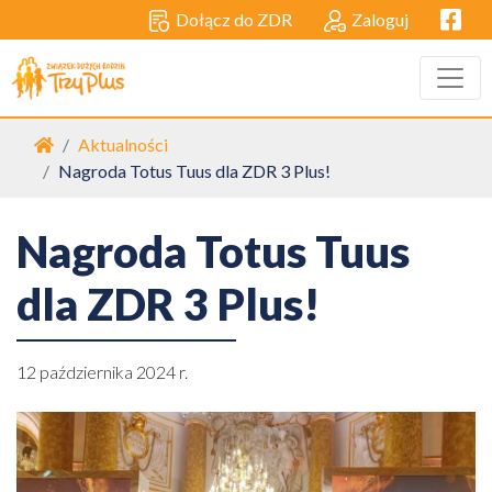
Facebo
Dołącz do ZDR
Zaloguj
Strona główna
Aktualności
Nagroda Totus Tuus dla ZDR 3 Plus!
Nagroda Totus Tuus
dla ZDR 3 Plus!
12 października 2024 r.