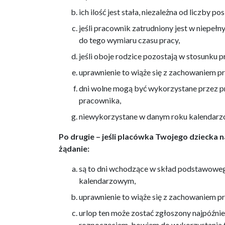
ich ilość jest stała, niezależna od liczby po
jeśli pracownik zatrudniony jest w niepełn
do tego wymiaru czasu pracy,
jeśli oboje rodzice pozostają w stosunku 
uprawnienie to wiąże się z zachowaniem p
dni wolne mogą być wykorzystane przez pr
pracownika,
niewykorzystane w danym roku kalendarzow
Po drugie – jeśli placówka Twojego dziecka 
żądanie:
są to dni wchodzące w skład podstawowe
kalendarzowym,
uprawnienie to wiąże się z zachowaniem p
urlop ten może zostać zgłoszony najpóźniej
rozpoczęciem, bowiem do wykorzystania t