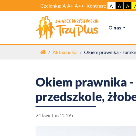
Czcionka:
A
A+
A++
Kontrast:
A
A
A
O nas
Strona główna
Aktualności
Okiem prawnika - zamkni
Okiem prawnika - 
przedszkole, żłob
24 kwietnia 2019 r.