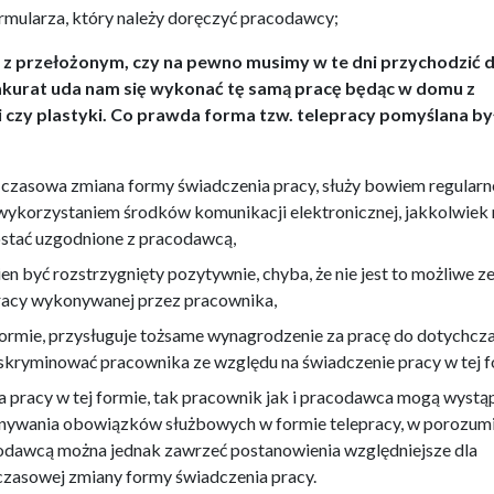
ormularza, który należy doręczyć pracodawcy;
e z przełożonym, czy na pewno musimy w te dni przychodzić 
akurat uda nam się wykonać tę samą pracę będąc w domu z
 czy plastyki. Co prawda forma tzw. telepracy pomyślana by
iż czasowa zmiana formy świadczenia pracy, służy bowiem regular
korzystaniem środków komunikacji elektronicznej, jakkolwiek
stać uzgodnione z pracodawcą,
n być rozstrzygnięty pozytywnie, chyba, że nie jest to możliwe z
pracy wykonywanej przez pracownika,
ormie, przysługuje tożsame wynagrodzenie za pracę do dotychcz
ryminować pracownika ze względu na świadczenie pracy w tej f
ia pracy w tej formie, tak pracownik jak i pracodawca mogą wystąp
nywania obowiązków służbowych w formie telepracy, w porozumi
dawcą można jednak zawrzeć postanowienia względniejsze dla
 czasowej zmiany formy świadczenia pracy.