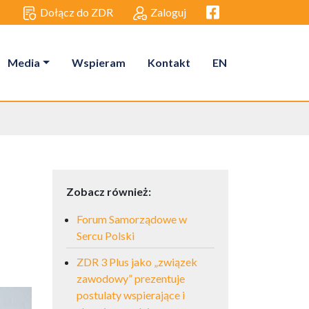
Facebook link
Dołącz do ZDR
Zaloguj
Media
Wspieram
Kontakt
EN
Zobacz również:
Forum Samorządowe w
Sercu Polski
ZDR 3 Plus jako „związek
zawodowy” prezentuje
postulaty wspierające i