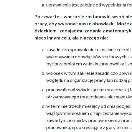
uprawnienie jest zależne od wypełnienia f
Po czwarte – warto się zastanowić, wspólni
pracy, aby wykonać nasze obowiązki. Może 
dzieckiem i zadając mu zadania z matematyki
nieco innym celu, ale dlaczego nie:
zasadniczo uprawnienie to ma inne cele n
wykonywaniu obowiązków służbowych z wy
być przedmiotem wniosku pracownika i zo
wniosek w tym zakresie zasadniczo powinie
względu na organizację pracy lub rodzaj 
pracownikowi świadczącemu pracę w tej f
otrzymywanego (pracodawca nie może dysk
w terminie trzech miesięcy od dnia podjęc
wiążącym wnioskiem o zaprzestanie wyko
zawartym pomiędzy pracownikiem a praco
pracownika, np. określające z góry termin