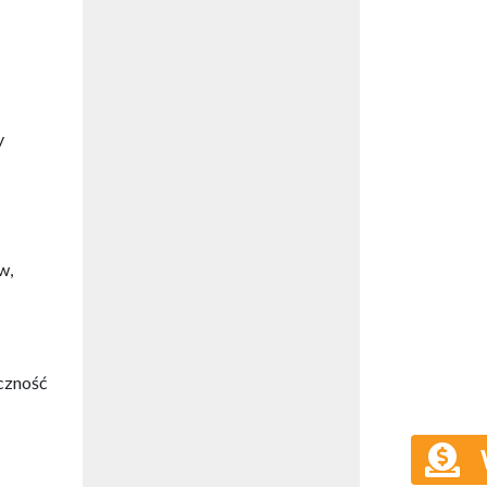
y
w,
czność