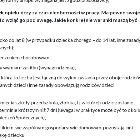
siłek opiekuńczy za czas nieobecności w pracy. Ma pewne swoje
rto wziąć go pod uwagę. Jakie konkretnie warunki muszą być
o do lat 8 (w przypadku dziecka chorego – do 14 lat, inne zasad
wnych);
ieczeniem chorobowym,
 wymiaru zasiłku (wynagrodzenia),
 która to liczba jest łączną do wykorzystania przez oboje rodzicó
danych dzieci (inne zasady obowiązują rodziców dzieci
ięcia szkoły, przedszkola, żłobka, tj. w której rodzic zostanie
erminie krótszym niż 7 dni (uwaga! w praktyce może być to okoli
ieczeń Społecznych),
cownikiem, we wspólnym gospodarstwie domowym, pozostają inni
ekę dziecku,