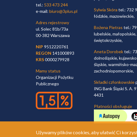
tel.:
533 473 244
Sylwia Skóra
tel.: 732 
e-mail:
biuro@3plus.pl
łódzkie, mazowieckie,
Adres rejestrowy
Bożena Pietras
tel.: 7
ul. Solec 81b/73a
lubelskie, małopolskie,
00-382 Warszawa
świętokrzyskie,
NIP
9512220761
Aneta Dorobek
tel.: 7
REGON
141000893
dolnośląskie, kujawsko
KRS
0000279928
śląskie, warmińsko-maz
Mamy status
zachodniopomorskie,
Organizacji Pożytku
Składki członkowskie
p
Publicznego
ING Bank Śląski S. A.
4431
Płatności obsługuje
Używamy plików cookies, aby ułatwić Ci korzyst