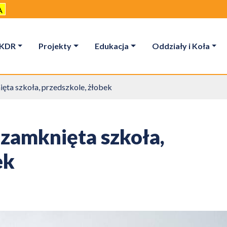
A
KDR
Projekty
Edukacja
Oddziały i Koła
ęta szkoła, przedszkole, żłobek
zamknięta szkoła,
ek