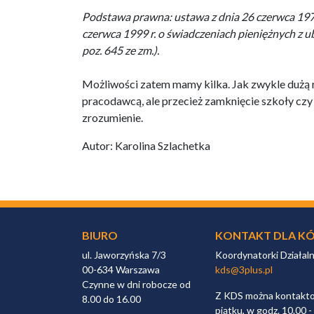
Podstawa prawna: ustawa z dnia 26 czerwca 1974 r.
czerwca 1999 r. o świadczeniach pieniężnych z ub
poz. 645 ze zm.).
Możliwości zatem mamy kilka. Jak zwykle dużą r
pracodawcą, ale przecież zamknięcie szkoły czy 
zrozumienie.
Autor: Karolina Szlachetka
BIURO
KONTAKT DLA KÓ
ul. Jaworzyńska 7/3
Koordynatorki Działal
00-634 Warszawa
kds@3plus.pl
Czynne w dni robocze od
Z KDS można kontaktow
8.00 do 16.00
piątku, w godz. 10.00 -