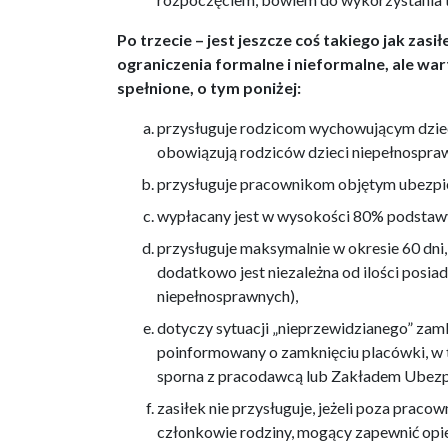
Po trzecie – jest jeszcze coś takiego jak za
ograniczenia formalne i nieformalne, ale wa
spełnione, o tym poniżej:
przysługuje rodzicom wychowującym dzieck
obowiązują rodziców dzieci niepełnospra
przysługuje pracownikom objętym ubezp
wypłacany jest w wysokości 80% podstawy
przysługuje maksymalnie w okresie 60 dni,
dodatkowo jest niezależna od ilości posia
niepełnosprawnych),
dotyczy sytuacji „nieprzewidzianego” zamkn
poinformowany o zamknięciu placówki, w t
sporna z pracodawcą lub Zakładem Ubezp
zasiłek nie przysługuje, jeżeli poza pra
członkowie rodziny, mogący zapewnić opi