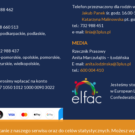
Telefon przeznaczony dla rodzin 
988 462
Jakub Panek
śr. godz. 16.00-
Katarzyna Malinowska
pt. go
tel.: 732 988 451
98 660 513
e-mail:
linia@3plus.pl
 podkarpackie, podlaskie,
MEDIA
32 988 437
Rzecznik Prasowy
-pomorskie, opolskie, pomorskie,
Anita Marczułajtis – Łodzińska
urskie, wielkopolskie,
E-mail:
anita.lodzinska@3plus.pl
tel.:
600 004 410
rosimy wpłacać na konto
Jesteśmy st
 97 1050 1012 1000 0090 3022
w European L
Confederati
anie z naszego serwisu oraz do celów statystycznych. Możesz wy