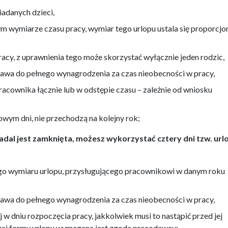
siadanych dzieci,
ym wymiarze czasu pracy, wymiar tego urlopu ustala się proporcjo
pracy, z uprawnienia tego może skorzystać wyłącznie jeden rodzic,
rawa do pełnego wynagrodzenia za czas nieobecności w pracy,
acownika łącznie lub w odstępie czasu – zależnie od wniosku
ym dni, nie przechodzą na kolejny rok;
nadal jest zamknięta, możesz wykorzystać cztery dni tzw. url
go wymiaru urlopu, przysługującego pracownikowi w danym roku
rawa do pełnego wynagrodzenia za czas nieobecności w pracy,
 w dniu rozpoczęcia pracy, jakkolwiek musi to nastąpić przed jej
ej formy urlopu wymagana jest zgoda pracodawcy;