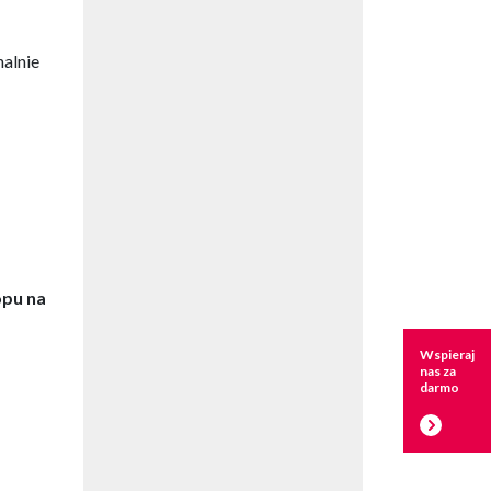
nalnie
opu na
Wspieraj
nas za
darmo