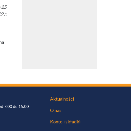
a 25
9 r.
 na
Aktualności
od 7.00 do 15.00
O nas
6
Konto i składki