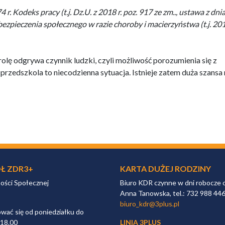
 Kodeks pracy (t.j. Dz.U. z 2018 r. poz. 917 ze zm.., ustawa z dni
ezpieczenia społecznego w razie choroby i macierzyństwa (t.j. 201
olę odgrywa czynnik ludzki, czyli możliwość porozumienia się z
przedszkola to niecodzienna sytuacja. Istnieje zatem duża szansa
Ł ZDR3+
KARTA DUŻEJ RODZINY
ności Społecznej
Biuro KDR czynne w dni robocze 
Anna Tanowska, tel.: 732 988 44
biuro_kdr@3plus.pl
ać się od poniedziałku do
 18.00
LINIA 3PLUS