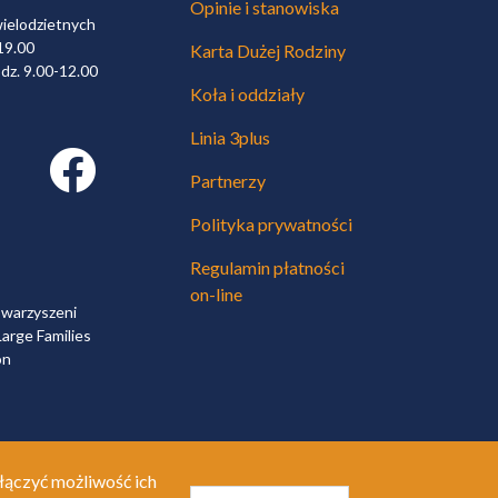
Opinie i stanowiska
wielodzietnych
19.00
Karta Dużej Rodziny
dz. 9.00-12.00
Koła i oddziały
Linia 3plus
Facebook link
Partnerzy
Polityka prywatności
Regulamin płatności
on-line
owarzyszeni
arge Families
on
łączyć możliwość ich