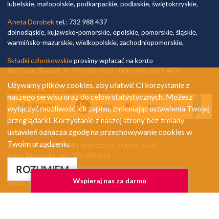
lubelskie, małopolskie, podkarpackie, podlaskie, świętokrzyskie,
Aneta Dorobek
tel.: 732 988 437
dolnośląskie, kujawsko-pomorskie, opolskie, pomorskie, śląskie,
warmińsko-mazurskie, wielkopolskie, zachodniopomorskie,
Składki członkowskie
prosimy wpłacać na konto
ING Bank Śląski S. A. 97 1050 1012 1000 0090 3022 4431
Używamy plików cookies, aby ułatwić Ci korzystanie z
Płatności obsługuje
naszego serwisu oraz do celów statystycznych. Możesz
wyłączyć możliwość ich zapisu, zmieniając ustawienia Twojej
przeglądarki. Korzystanie z naszej strony bez zmiany
KARTA DUŻEJ RODZINY
ustawień oznacza zgodę na przechowywanie cookies w
Twoim urządzeniu.
Biuro KDR czynne w dni robocze od 7.00 do 15.00
Anna Tanowska, tel.: 732 988 446
biuro_kdr@3plus.pl
ROZUMIEM
Wspieraj nas za darmo
LINIA 3PLUS
Telefon przeznaczony dla rodzin wielodzietnych
Jakub Panek
śr. godz. 16.00-19.00
Katarzyna Malinowska
pt. godz. 9.00-12.00