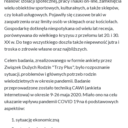
realiów: izolacji społecznej, pracy i nauki on-line, zamknięcia
wielu obiektów sportowych, kulturalnych, a także sklepów,
czy lokali usługowych. Pojawiły się czasowe braki w
zaopatrzeniu oraz limity osób w sklepach oraz kościołach.
Gospodarkę dotknęła niespotykana od wielu lat recesja,
porównywana do wielkiego kryzysu z przełomu lat 20. i 30.
XX w. Do tego wszystkiego doszła także niepewność jutra i
troska o zdrowie własne oraz najbliższych.
Celem badania, zrealizowanego w formie ankiety przez
Związek Dużych Rodzin "Trzy Plus", było rozpoznanie
sytuacji, problemów i głównych potrzeb rodzin
wielodzietnych
w okresie pandemii. Badanie
przeprowadzone zostało techniką CAWI (ankieta
internetowa) w okresie 9-26 maja 2020. Miało ono na celu
ukazanie wpływu pandemii COVID 19 na 6 podstawowych
aspektów:
sytuację ekonomiczną