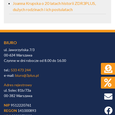
Joanna Krupska o 20 latach historii ZDR3PLUS,
dużych rodzinach i ich postulatach
BIURO
ul. Jaworzyńska 7/3
00-634 Warszawa
Czynne w dni robocze od 8.00 do 16.00
tel.:
533 473 244
e-mail:
biuro@3plus.pl
Adres rejestrowy
ul. Solec 81b/73a
00-382 Warszawa
NIP
9512220761
Faceb
REGON
141000893