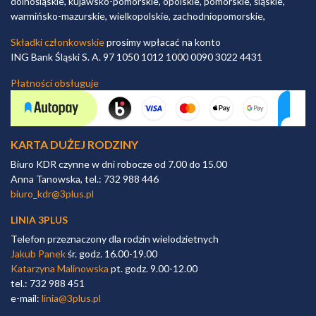
dolnośląskie, kujawsko-pomorskie, opolskie, pomorskie, śląskie,
warmińsko-mazurskie, wielkopolskie, zachodniopomorskie,
Składki członkowskie
prosimy wpłacać na konto
ING Bank Śląski S. A. 97 1050 1012 1000 0090 3022 4431
Płatności obsługuje
KARTA DUŻEJ RODZINY
Biuro KDR czynne w dni robocze od 7.00 do 15.00
Anna Tanowska, tel.: 732 988 446
biuro_kdr@3plus.pl
LINIA 3PLUS
Telefon przeznaczony dla rodzin wielodzietnych
Jakub Panek
śr. godz. 16.00-19.00
Katarzyna Malinowska
pt. godz. 9.00-12.00
tel.: 732 988 451
e-mail:
linia@3plus.pl