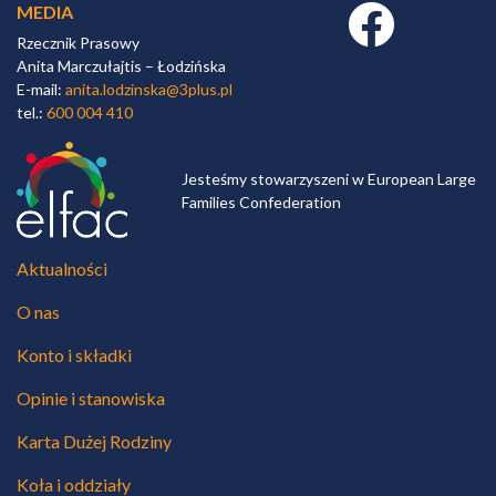
MEDIA
Facebook link
Rzecznik Prasowy
Anita Marczułajtis – Łodzińska
E-mail:
anita.lodzinska@3plus.pl
tel.:
600 004 410
Jesteśmy stowarzyszeni w European Large
Families Confederation
Aktualności
O nas
Konto i składki
Opinie i stanowiska
Karta Dużej Rodziny
Koła i oddziały