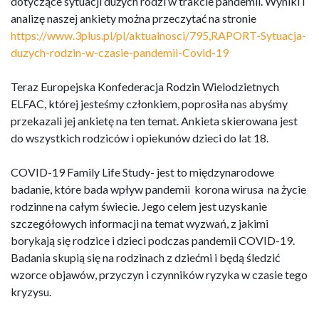
dotyczące sytuacji dużych rodzi w trakcie pandemii. Wyniki i
analizę naszej ankiety można przeczytać na stronie
https://www.3plus.pl/pl/aktualnosci/795,RAPORT-Sytuacja-
duzych-rodzin-w-czasie-pandemii-Covid-19
Teraz Europejska Konfederacja Rodzin Wielodzietnych
ELFAC, której jesteśmy członkiem, poprosiła nas abyśmy
przekazali jej ankietę na ten temat. Ankieta skierowana jest
do wszystkich rodziców i opiekunów dzieci do lat 18.
COVID-19 Family Life Study- jest to międzynarodowe
badanie, które bada wpływ pandemii korona wirusa na życie
rodzinne na całym świecie. Jego celem jest uzyskanie
szczegółowych informacji na temat wyzwań, z jakimi
borykają się rodzice i dzieci podczas pandemii COVID-19.
Badania skupią się na rodzinach z dziećmi i będą śledzić
wzorce objawów, przyczyn i czynników ryzyka w czasie tego
kryzysu.