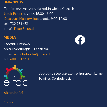
LINIA 3PLUS
Telefon przeznaczony dla rodzin wielodzietnych
Jakub Panek
śr. godz. 16.00-19.00
Katarzyna Malinowska
pt. godz. 9.00-12.00
tel.: 732 988 451
e-mail:
linia@3plus.pl
MEDIA
Facebook link
Rzecznik Prasowy
Anita Marczułajtis – Łodzińska
E-mail:
anita.lodzinska@3plus.pl
tel.:
600 004 410
Jesteśmy stowarzyszeni w European Large
Families Confederation
Aktualności
O nas