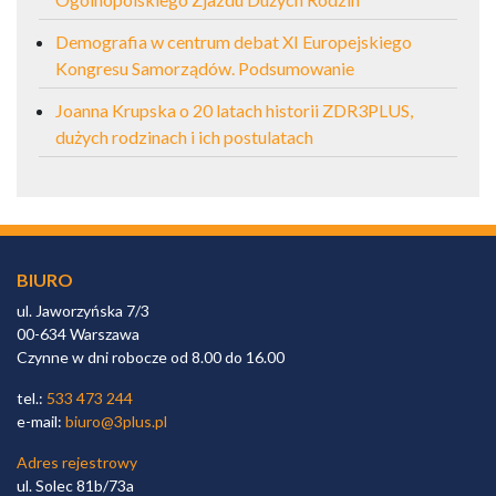
Demografia w centrum debat XI Europejskiego
Kongresu Samorządów. Podsumowanie
Joanna Krupska o 20 latach historii ZDR3PLUS,
dużych rodzinach i ich postulatach
BIURO
ul. Jaworzyńska 7/3
00-634 Warszawa
Czynne w dni robocze od 8.00 do 16.00
tel.:
533 473 244
e-mail:
biuro@3plus.pl
Adres rejestrowy
ul. Solec 81b/73a