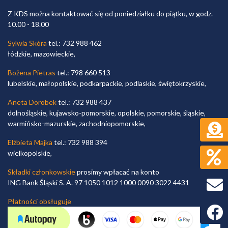
Z KDS można kontaktować się od poniedziałku do piątku, w godz.
10.00 - 18.00
Sylwia Skóra
tel.: 732 988 462
łódzkie, mazowieckie,
Bożena Pietras
tel.: 798 660 513
lubelskie, małopolskie, podkarpackie, podlaskie, świętokrzyskie,
Aneta Dorobek
tel.: 732 988 437
dolnośląskie, kujawsko-pomorskie, opolskie, pomorskie, śląskie,
warmińsko-mazurskie, zachodniopomorskie,
Elżbieta Majka
tel.: 732 988 394
wielkopolskie,
Składki członkowskie
prosimy wpłacać na konto
ING Bank Śląski S. A. 97 1050 1012 1000 0090 3022 4431
Płatności obsługuje
Faceb