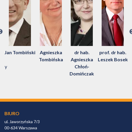
k
Jan Tombiński
Agnieszka
dr hab.
prof. dr hab.
Tombińska
Agnieszka
Leszek Bosek
ący
Chłoń-
P
Domińczak
BIURO
ul. Jaworzyńska 7/3
00-634 Warszawa