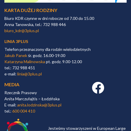
KARTA DUŻEJ RODZINY
Biuro KDR czynne w dni robocze od 7.00 do 15.00
Anna Tanowska, tel.: 732 988 446
biuro_kdr@3plus.pl
LINIA 3PLUS
Telefon przeznaczony dla rodzin wielodzietnych
Jakub Panek
śr. godz. 16.00-19.00
Katarzyna Malinowska
pt. godz. 9.00-12.00
tel.: 732 988 451
e-mail:
linia@3plus.pl
MEDIA
Facebook link
Rzecznik Prasowy
Anita Marczułajtis – Łodzińska
E-mail:
anita.lodzinska@3plus.pl
tel.:
600 004 410
Jesteśmy stowarzyszeni w European Large