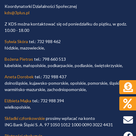
Koordynatorki Działalności Społecznej
kds@3plus.pl
Z KDS można kontaktować się od poniedziałku do piątku, w godz.
10.00 - 18.00
Sylwia Skóra
tel.: 732 988 462
łódzkie, mazowieckie,
Bożena Pietras
tel.: 798 660 513
lubelskie, małopolskie, podkarpackie, podlaskie, świętokrzyskie,
Aneta Dorobek
tel.: 732 988 437
dolnośląskie, kujawsko-pomorskie, opolskie, pomorskie, śląskie,
warmińsko-mazurskie, zachodniopomorskie,
Elżbieta Majka
tel.: 732 988 394
wielkopolskie,
Składki członkowskie
prosimy wpłacać na konto
ING Bank Śląski S. A. 97 1050 1012 1000 0090 3022 4431
Faceb
Płatności obsługuje