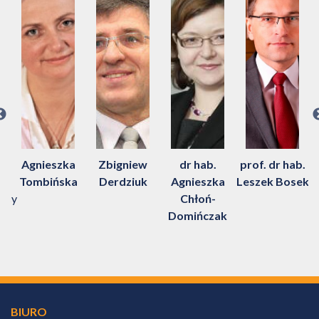
k
Agnieszka
Zbigniew
dr hab.
prof. dr hab.
Tombińska
Derdziuk
Agnieszka
Leszek Bosek
ący
Chłoń-
P
Domińczak
BIURO