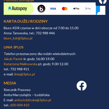
KARTA DUŻEJ RODZINY
Biuro KDR czynne w dni robocze od 7.00 do 15.00
Anna Tanowska, tel.: 732 988 446
biuro_kdr@3plus.pl
LINIA 3PLUS
Telefon przeznaczony dla rodzin wielodzietnych
Jakub Panek
śr. godz. 16.00-19.00
Katarzyna Malinowska
pt. godz. 9.00-12.00
tel.: 732 988 451
e-mail:
linia@3plus.pl
MEDIA
Facebook link
Rzecznik Prasowy
Anita Marczułajtis – Łodzińska
E-mail:
anita.lodzinska@3plus.pl
tel.:
600 004 410