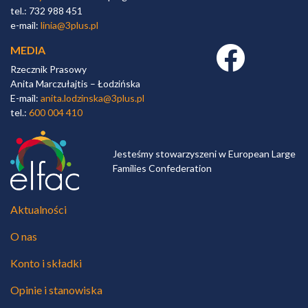
tel.: 732 988 451
e-mail:
linia@3plus.pl
MEDIA
Facebook link
Rzecznik Prasowy
Anita Marczułajtis – Łodzińska
E-mail:
anita.lodzinska@3plus.pl
tel.:
600 004 410
Jesteśmy stowarzyszeni w European Large
Families Confederation
Aktualności
O nas
Konto i składki
Opinie i stanowiska