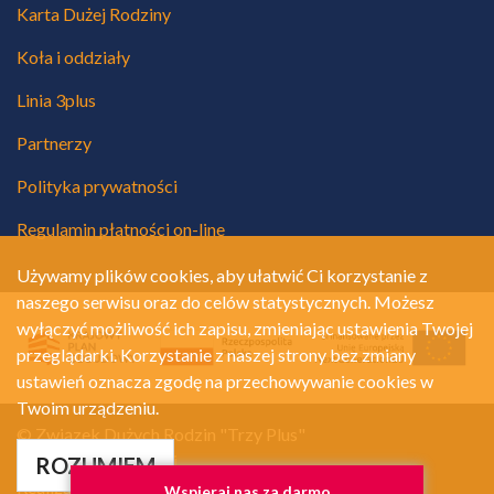
Karta Dużej Rodziny
Koła i oddziały
Linia 3plus
Partnerzy
Polityka prywatności
Regulamin płatności on-line
Używamy plików cookies, aby ułatwić Ci korzystanie z
naszego serwisu oraz do celów statystycznych. Możesz
wyłączyć możliwość ich zapisu, zmieniając ustawienia Twojej
przeglądarki. Korzystanie z naszej strony bez zmiany
ustawień oznacza zgodę na przechowywanie cookies w
Twoim urządzeniu.
© Związek Dużych Rodzin "Trzy Plus"
Polityka prywatności
ROZUMIEM
Realizacja:
A.Net.pl
Wspieraj nas za darmo