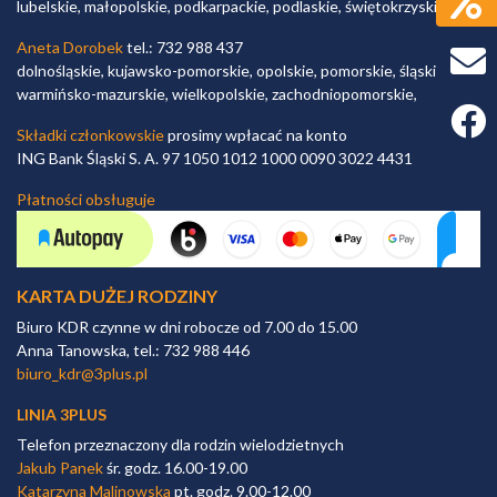
lubelskie, małopolskie, podkarpackie, podlaskie, świętokrzyskie,
Aneta Dorobek
tel.: 732 988 437
dolnośląskie, kujawsko-pomorskie, opolskie, pomorskie, śląskie,
warmińsko-mazurskie, wielkopolskie, zachodniopomorskie,
Faceb
Składki członkowskie
prosimy wpłacać na konto
ING Bank Śląski S. A. 97 1050 1012 1000 0090 3022 4431
Płatności obsługuje
KARTA DUŻEJ RODZINY
Biuro KDR czynne w dni robocze od 7.00 do 15.00
Anna Tanowska, tel.: 732 988 446
biuro_kdr@3plus.pl
LINIA 3PLUS
Telefon przeznaczony dla rodzin wielodzietnych
Jakub Panek
śr. godz. 16.00-19.00
Katarzyna Malinowska
pt. godz. 9.00-12.00