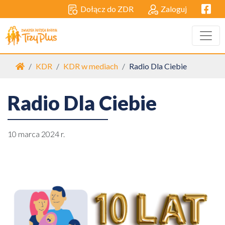
Facebo
Dołącz do ZDR
Zaloguj
Strona główna
KDR
KDR w mediach
Radio Dla Ciebie
Radio Dla Ciebie
10 marca 2024 r.