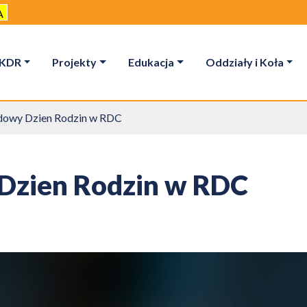
A
KDR
Projekty
Edukacja
Oddziały i Koła
owy Dzien Rodzin w RDC
Dzien Rodzin w RDC