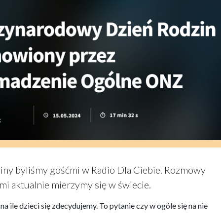
iny byliśmy gośćmi w Radio Dla Ciebie. Rozmowy
i aktualnie mierzymy się w świecie.
 na ile dzieci się zdecydujemy. To pytanie czy w ogóle się na nie