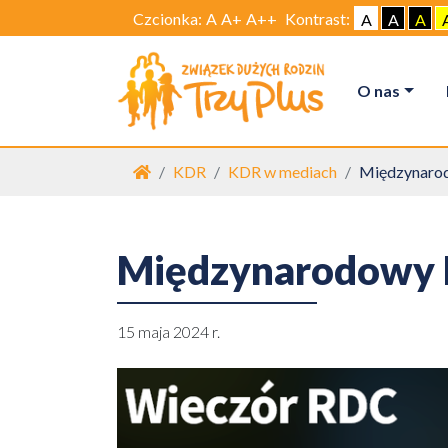
Czcionka:
A
A+
A++
Kontrast:
A
A
A
O nas
Strona główna
KDR
KDR w mediach
Międzynarod
Międzynarodowy 
15 maja 2024 r.