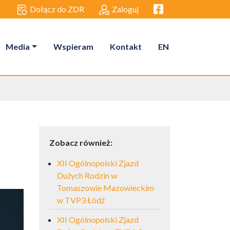
Facebook link
Dołącz do ZDR
Zaloguj
Media
Wspieram
Kontakt
EN
Zobacz również:
XII Ogólnopolski Zjazd
Dużych Rodzin w
Tomaszowie Mazowieckim
w TVP3 Łódź
XII Ogólnopolski Zjazd