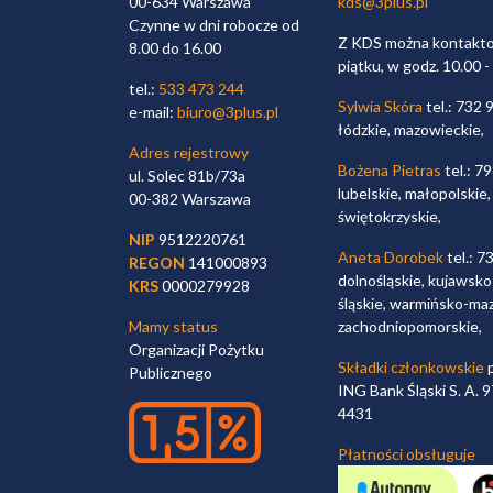
00-634 Warszawa
kds@3plus.pl
Czynne w dni robocze od
Z KDS można kontaktow
8.00 do 16.00
piątku, w godz. 10.00 -
tel.:
533 473 244
Sylwia Skóra
tel.: 732 
e-mail:
biuro@3plus.pl
łódzkie, mazowieckie,
Adres rejestrowy
Bożena Pietras
tel.: 7
ul. Solec 81b/73a
lubelskie, małopolskie,
00-382 Warszawa
świętokrzyskie,
NIP
9512220761
Aneta Dorobek
tel.: 7
REGON
141000893
dolnośląskie, kujawsko
KRS
0000279928
śląskie, warmińsko-maz
Mamy status
zachodniopomorskie,
Organizacji Pożytku
Składki członkowskie
p
Publicznego
ING Bank Śląski S. A.
4431
Płatności obsługuje