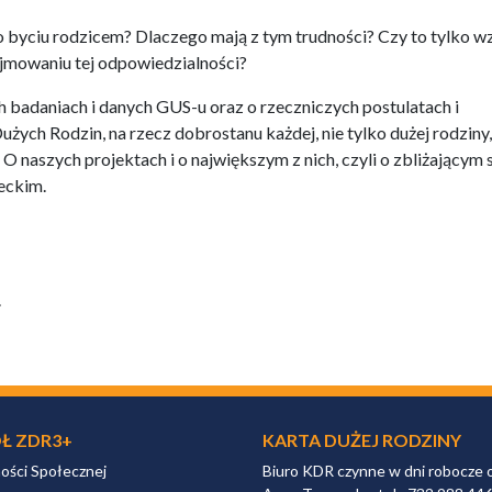
o byciu rodzicem? Dlaczego mają z tym trudności? Czy to tylko w
jmowaniu tej odpowiedzialności?
ch badaniach i danych GUS-u oraz o rzeczniczych postulatach i
ych Rodzin, na rzecz dobrostanu każdej, nie tylko dużej rodziny
naszych projektach i o największym z nich, czyli o zbliżającym s
eckim.
.
Ł ZDR3+
KARTA DUŻEJ RODZINY
ności Społecznej
Biuro KDR czynne w dni robocze 