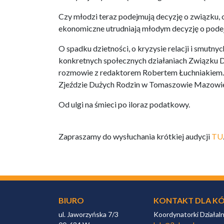
Czy młodzi teraz podejmują decyzję o związku, 
ekonomiczne utrudniają młodym decyzję o pode
O spadku dzietności, o kryzysie relacji i smutny
konkretnych społecznych działaniach Związku Duż
rozmowie z redaktorem Robertem Łuchniakiem. O 
Zjeździe Dużych Rodzin w Tomaszowie Mazowi
Od ulgi na śmieci po iloraz podatkowy.
Zapraszamy do wysłuchania krótkiej audycji
TU
BIURO
KONTAKT DLA KÓ
ul. Jaworzyńska 7/3
Koordynatorki Działal