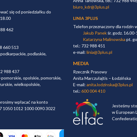
Anna Tanowska, tel.: 732 988 44
biuro_kdr@3plus.pl
ać się od poniedziałku do
 18.00
LINIA 3PLUS
Telefon przeznaczony dla rodzin 
988 462
Jakub Panek
śr. godz. 16.00-
Katarzyna Malinowska
pt. go
tel.: 732 988 451
98 660 513
e-mail:
linia@3plus.pl
 podkarpackie, podlaskie,
MEDIA
32 988 437
Rzecznik Prasowy
-pomorskie, opolskie, pomorskie,
Anita Marczułajtis – Łodzińska
urskie, wielkopolskie,
E-mail:
anita.lodzinska@3plus.pl
tel.:
600 004 410
rosimy wpłacać na konto
Jesteśmy st
 97 1050 1012 1000 0090 3022
w European L
Confederati