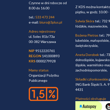
Czynne w dni robocze od
Z KDS można kontaktow
8.00 do 16.00
piątku, w godz. 10.00 -
tel.:
533 473 244
Sylwia Skóra
tel.: 732 
e-mail:
biuro@3plus.pl
łódzkie, mazowieckie,
Adres rejestrowy
Bożena Pietras
tel.: 7
ul. Solec 81b/73a
lubelskie, małopolskie,
00-382 Warszawa
świętokrzyskie,
NIP
9512220761
Aneta Dorobek
tel.: 7
REGON
141000893
dolnośląskie, kujawsko
KRS
0000279928
śląskie, warmińsko-maz
Mamy status
zachodniopomorskie,
Organizacji Pożytku
Składki członkowskie
p
Publicznego
ING Bank Śląski S. A.
4431
Płatności obsługuje