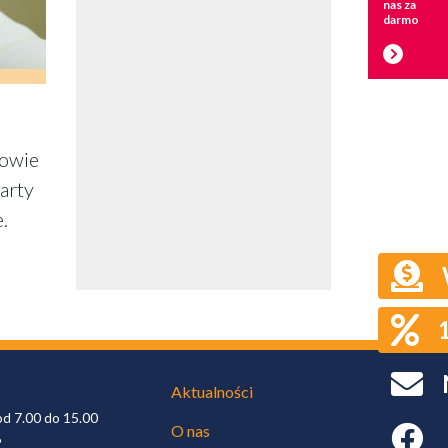
nas za
darmo
zowie
arty
.
Aktualności
od 7.00 do 15.00
O nas
Faceboo
6