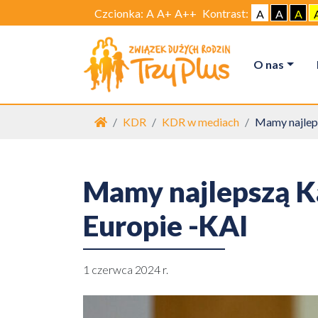
Czcionka:
A
A+
A++
Kontrast:
A
A
A
O nas
Strona główna
KDR
KDR w mediach
Mamy najleps
Mamy najlepszą K
Europie -KAI
1 czerwca 2024 r.