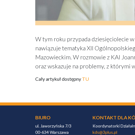
W tym roku przypada dziesięciolecie w
nawiązuje tematyka XII Ogólnopolskie
Mazowieckim. W rozmowie z KAI Joann
oraz wskazuje na problemy, z którymi 
Cały artykuł dostępny
TU
BIURO
KONTAKT DLA KÓ
ul. Jaworzyńska 7/3
Koordynatorki Działal
00-634 Warszawa
kds@3plus.pl