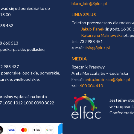
biuro_kdr@3plus.pl
ać się od poniedziałku do
 18.00
LINIA 3PLUS
Telefon przeznaczony dla rodzin 
988 462
Jakub Panek
śr. godz. 16.00-
Katarzyna Malinowska
pt. go
tel.: 732 988 451
98 660 513
e-mail:
linia@3plus.pl
 podkarpackie, podlaskie,
MEDIA
32 988 437
Rzecznik Prasowy
-pomorskie, opolskie, pomorskie,
Anita Marczułajtis – Łodzińska
urskie, wielkopolskie,
E-mail:
anita.lodzinska@3plus.pl
tel.:
600 004 410
rosimy wpłacać na konto
Jesteśmy st
 97 1050 1012 1000 0090 3022
w European L
Confederati