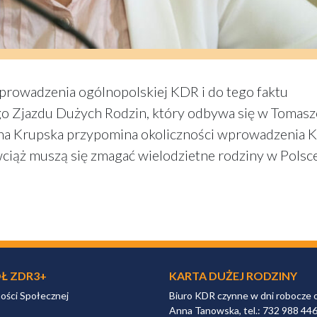
prowadzenia ogólnopolskiej KDR i do tego faktu
go Zjazdu Dużych Rodzin, który odbywa się w Tomas
a Krupska przypomina okoliczności wprowadzenia K
wciąż muszą się zmagać wielodzietne rodziny w Polsce
Ł ZDR3+
KARTA DUŻEJ RODZINY
ności Społecznej
Biuro KDR czynne w dni robocze 
Anna Tanowska, tel.: 732 988 44