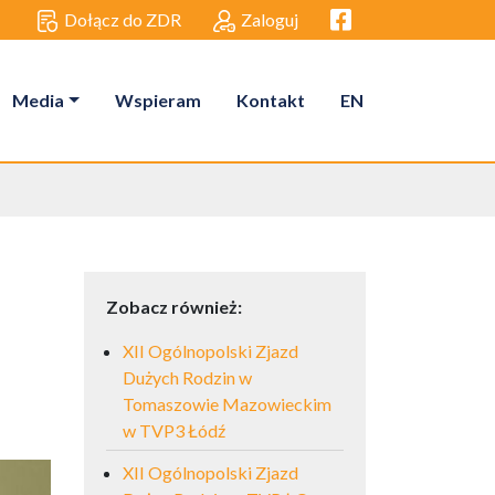
Facebook link
Dołącz do ZDR
Zaloguj
Media
Wspieram
Kontakt
EN
Zobacz również:
XII Ogólnopolski Zjazd
Dużych Rodzin w
Tomaszowie Mazowieckim
w TVP3 Łódź
XII Ogólnopolski Zjazd