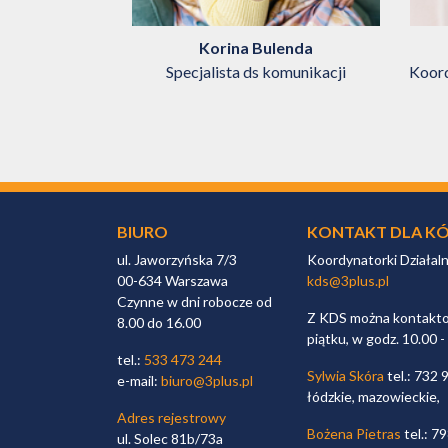
ichowicz
Korina Bulenda
ęgowy
Specjalista ds komunikacji
Koord
BIURO
KONTAKT DLA KÓ
ul. Jaworzyńska 7/3
Koordynatorki Działal
00-634 Warszawa
kds@3plus.pl
Czynne w dni robocze od
Z KDS można kontaktow
8.00 do 16.00
piątku, w godz. 10.00 -
tel.:
533 473 244
Sylwia Skóra
tel.: 732 
e-mail:
biuro@3plus.pl
łódzkie, mazowieckie,
Adres rejestrowy
Bożena Pietras
tel.: 7
ul. Solec 81b/73a