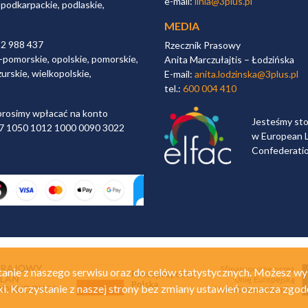
e-mail:
linia@3plus.pl
 podkarpackie, podlaskie,
MEDIA
32 988 437
Rzecznik Prasowy
-pomorskie, opolskie, pomorskie,
Anita Marczułajtis – Łodzińska
urskie, wielkopolskie,
E-mail:
anita.lodzinska@3plus.pl
tel.:
600 004 410
rosimy wpłacać na konto
Jesteśmy st
 97 1050 1012 1000 0090 3022
w European L
Confederati
anie z naszego serwisu oraz do celów statystycznych. Możesz wy
ki. Korzystanie z naszej strony bez zmiany ustawień oznacza zgod