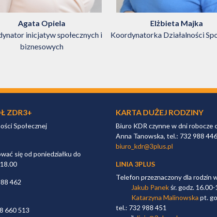
Agata Opiela
Elżbieta Majka
ynator inicjatyw społecznych i
Koordynatorka Działalności Sp
biznesowych
Ł ZDR3+
KARTA DUŻEJ RODZINY
ności Społecznej
Biuro KDR czynne w dni robocze 
Anna Tanowska, tel.: 732 988 44
biuro_kdr@3plus.pl
ać się od poniedziałku do
 18.00
LINIA 3PLUS
Telefon przeznaczony dla rodzin 
988 462
Jakub Panek
śr. godz. 16.00-
Katarzyna Malinowska
pt. go
tel.: 732 988 451
98 660 513