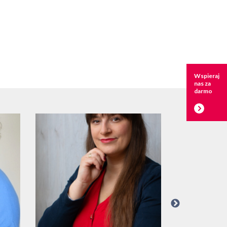
Wspieraj
nas za
darmo