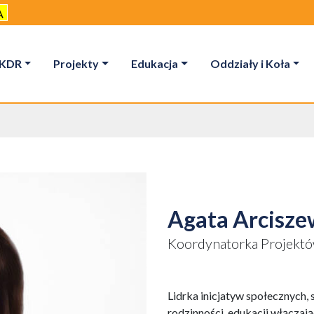
A
KDR
Projekty
Edukacja
Oddziały i Koła
Agata Arcisze
Koordynatorka Projekt
Lidrka inicjatyw społecznych,
rodzinności, edukacji włączają