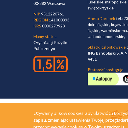
lubelskie, małopolskie,
00-382 Warszawa
świętokrzyskie,
NIP
9512220761
Aneta Dorobek
tel.: 7
REGON
141000893
dolnośląskie, kujawsko
KRS
0000279928
śląskie, warmińsko-maz
Mamy status
zachodniopomorskie,
Organizacji Pożytku
Składki członkowskie
p
Publicznego
ING Bank Śląski S. A.
4431
Płatności obsługuje
Używamy plików cookies, aby ułatwić Ci korzyst
zapisu, zmieniając ustawienia Twojej przeglądar
przechowywanie cookies w Twoim urządzeniu.