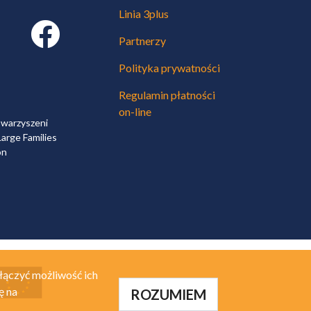
Linia 3plus
Facebook link
Partnerzy
Polityka prywatności
Regulamin płatności
on-line
owarzyszeni
arge Families
on
łączyć możliwość ich
ę na
ROZUMIEM