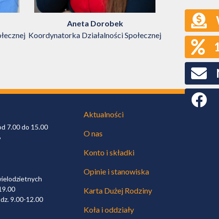
Aneta Dorobek
Anit
ołecznej
Koordynatorka Działalności Społecznej
Rzecznik Pr
Rodziny; Rzec
Dużych R
Faceboo
Aktualności
od 7.00 do 15.00
O nas
6
Konto i składki
Opinie i stanowiska
wielodzietnych
19.00
Karta Dużej Rodziny
dz. 9.00-12.00
Koła i oddziały