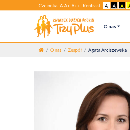
Czcionka:
A
A+
A++
Kontrast:
A
A
A
O nas
Strona główna
O nas
Zespół
Agata Arciszewska