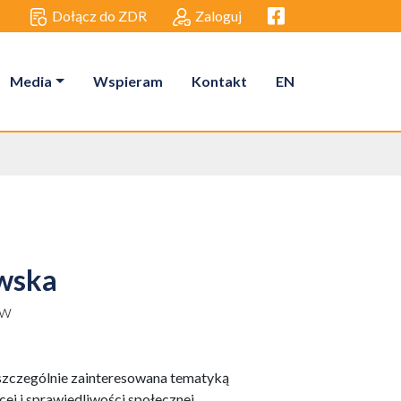
Facebook link
Dołącz do ZDR
Zaloguj
Media
Wspieram
Kontakt
EN
wska
ów
 szczególnie zainteresowana tematyką
cej i sprawiedliwości społecznej.