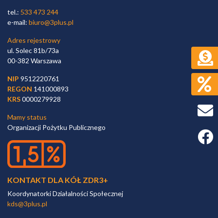
tel.:
533 473 244
e-mail:
biuro@3plus.pl
Adres rejestrowy
ul. Solec 81b/73a
00-382 Warszawa
NIP
9512220761
REGON
141000893
KRS
0000279928
Mamy status
Organizacji Pożytku Publicznego
Faceb
KONTAKT DLA KÓŁ ZDR3+
Koordynatorki Działalności Społecznej
kds@3plus.pl