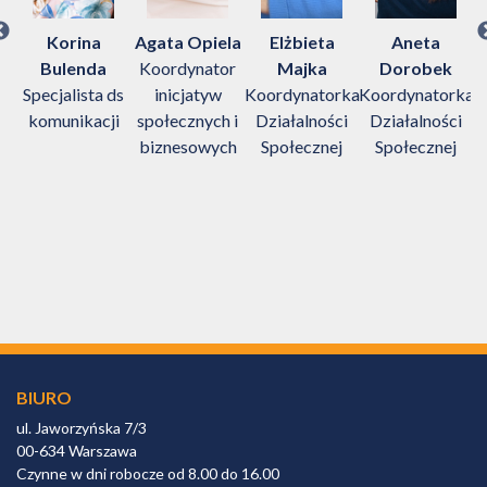
w
Korina
Agata Opiela
Elżbieta
Aneta
Bulenda
Koordynator
Majka
Dorobek
Specjalista ds
inicjatyw
Koordynatorka
Koordynatorka
K
komunikacji
społecznych i
Działalności
Działalności
biznesowych
Społecznej
Społecznej
BIURO
ul. Jaworzyńska 7/3
00-634 Warszawa
Czynne w dni robocze od 8.00 do 16.00