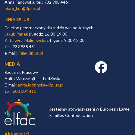
Anna Tanowska, tel.: 732 988 446
biuro_kdr@3plus.pl
LINIA 3PLUS
Telefon przeznaczony dla rodzin wielodzietnych
Jakub Panek
śr. godz. 16.00-19.00
Katarzyna Malinowska
pt. godz. 9.00-12.00
tel.: 732 988 451
e-mail:
linia@3plus.pl
MEDIA
Facebook link
Rzecznik Prasowy
Anita Marczułajtis – Łodzińska
E-mail:
anita.lodzinska@3plus.pl
tel.:
600 004 410
Jesteśmy stowarzyszeni w European Large
Families Confederation
Aktualności