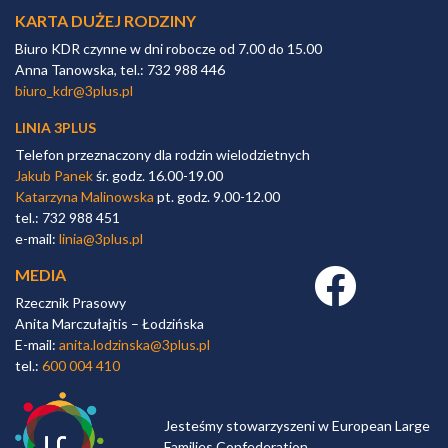
KARTA DUŻEJ RODZINY
Biuro KDR czynne w dni robocze od 7.00 do 15.00
Anna Tanowska, tel.: 732 988 446
biuro_kdr@3plus.pl
LINIA 3PLUS
Telefon przeznaczony dla rodzin wielodzietnych
Jakub Panek
śr. godz. 16.00-19.00
Katarzyna Malinowska
pt. godz. 9.00-12.00
tel.: 732 988 451
e-mail:
linia@3plus.pl
MEDIA
Facebook link
Rzecznik Prasowy
Anita Marczułajtis – Łodzińska
E-mail:
anita.lodzinska@3plus.pl
tel.:
600 004 410
Jesteśmy stowarzyszeni w European Large
Families Confederation