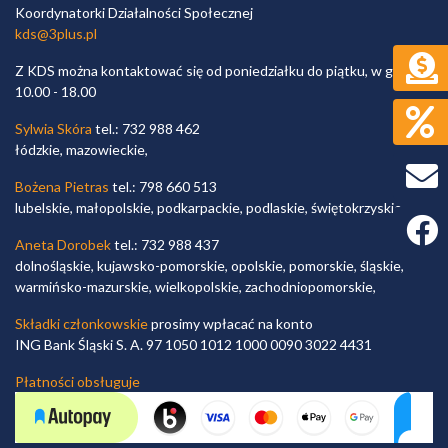
Koordynatorki Działalności Społecznej
kds@3plus.pl
Z KDS można kontaktować się od poniedziałku do piątku, w godz.
10.00 - 18.00
Sylwia Skóra
tel.: 732 988 462
łódzkie, mazowieckie,
Bożena Pietras
tel.: 798 660 513
lubelskie, małopolskie, podkarpackie, podlaskie, świętokrzyskie,
Faceb
Aneta Dorobek
tel.: 732 988 437
dolnośląskie, kujawsko-pomorskie, opolskie, pomorskie, śląskie,
warmińsko-mazurskie, wielkopolskie, zachodniopomorskie,
Składki członkowskie
prosimy wpłacać na konto
ING Bank Śląski S. A. 97 1050 1012 1000 0090 3022 4431
Płatności obsługuje