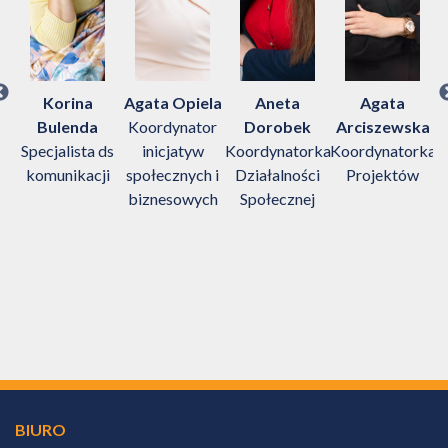
w
Korina
Agata Opiela
Aneta
Agata
Bulenda
Koordynator
Dorobek
Arciszewska
Specjalista ds
inicjatyw
Koordynatorka
Koordynatorka
komunikacji
społecznych i
Działalności
Projektów
biznesowych
Społecznej
D
BIURO