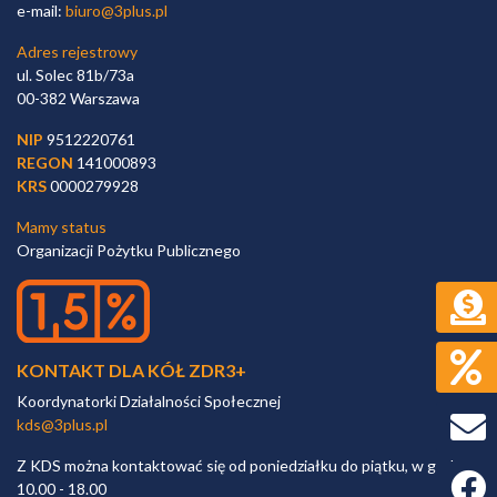
e-mail:
biuro@3plus.pl
Adres rejestrowy
ul. Solec 81b/73a
00-382 Warszawa
NIP
9512220761
REGON
141000893
KRS
0000279928
Mamy status
Organizacji Pożytku Publicznego
KONTAKT DLA KÓŁ ZDR3+
Koordynatorki Działalności Społecznej
kds@3plus.pl
Z KDS można kontaktować się od poniedziałku do piątku, w godz.
Faceb
10.00 - 18.00