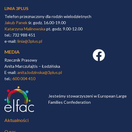
LINIA 3PLUS
Telefon przeznaczony dla rodzin wielodzietnych
Jakub Panek
śr. godz. 16.00-19.00
Katarzyna Malinowska
pt. godz. 9.00-12.00
tel.: 732 988 451
e-mail:
linia@3plus.pl
MEDIA
Facebook link
Rzecznik Prasowy
Anita Marczułajtis – Łodzińska
E-mail:
anita.lodzinska@3plus.pl
tel.:
600 004 410
Jesteśmy stowarzyszeni w European Large
Families Confederation
Aktualności
O nas