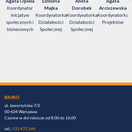
w
Agata Opiela
Elżbieta
Aneta
Agata
Koordynator
Majka
Dorobek
Arciszewska
inicjatyw
Koordynatorka
Koordynatorka
Koordynatorka
społecznych i
Działalności
Działalności
Projektów
biznesowych
Społecznej
Społecznej
D
BIURO
ul. Jaworzyńska 7/3
00-634 Warszawa
Czynne w dni robocze od 8.00 do 16.00
tel.:
533 473 244