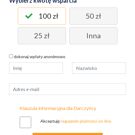
Wybierz kwotę wsparcia
100 zł
50 zł
25 zł
Inna
dokonaj wpłaty anonimowo
Klauzula informacyjna dla Darczyńcy
Akceptuję
regulamin płatności on-line