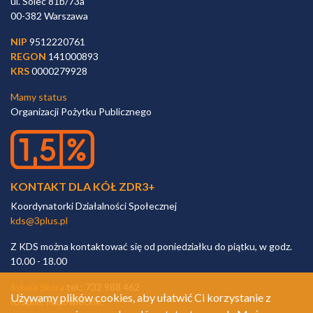
ul. Solec 81b/73a
00-382 Warszawa
NIP
9512220761
REGON
141000893
KRS
0000279928
Mamy status
Organizacji Pożytku Publicznego
KONTAKT DLA KÓŁ ZDR3+
Koordynatorki Działalności Społecznej
kds@3plus.pl
Z KDS można kontaktować się od poniedziałku do piątku, w godz.
10.00 - 18.00
Sylwia Skóra
tel.: 732 988 462
Używamy plików cookies, aby ułatwić Ci korzystanie z
łódzkie, mazowieckie,