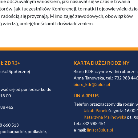
ie odczuwalnym wnioskiem, jaki nasuwał się w czasie trwania
torów, jak i uczestników Konferencji, to matki i ojcowie wielu dziec
ną radością się przyznają. Mimo zajęć zawodowych, obowiązków
ją wiedzą, umiejętnościami i doświadczeniem.
Ł ZDR3+
KARTA DUŻEJ RODZINY
ności Społecznej
Biuro KDR czynne w dni robocze 
Anna Tanowska, tel.: 732 988 44
biuro_kdr@3plus.pl
ać się od poniedziałku do
 18.00
LINIA 3PLUS
Telefon przeznaczony dla rodzin 
988 462
Jakub Panek
śr. godz. 16.00-
Katarzyna Malinowska
pt. go
tel.: 732 988 451
98 660 513
e-mail:
linia@3plus.pl
 podkarpackie, podlaskie,