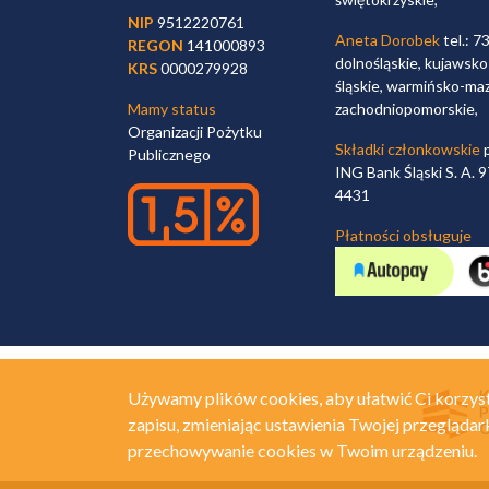
NIP
9512220761
Aneta Dorobek
tel.: 7
REGON
141000893
dolnośląskie, kujawsko
KRS
0000279928
śląskie, warmińsko-maz
Mamy status
zachodniopomorskie,
Organizacji Pożytku
Składki członkowskie
p
Publicznego
ING Bank Śląski S. A.
4431
Płatności obsługuje
Używamy plików cookies, aby ułatwić Ci korzyst
zapisu, zmieniając ustawienia Twojej przeglądar
przechowywanie cookies w Twoim urządzeniu.