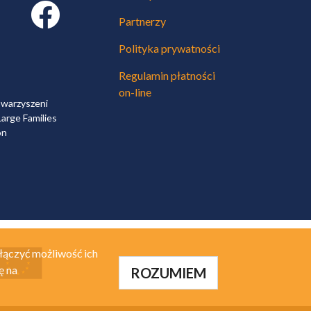
Facebook link
Partnerzy
Polityka prywatności
Regulamin płatności
on-line
owarzyszeni
arge Families
on
łączyć możliwość ich
ę na
ROZUMIEM