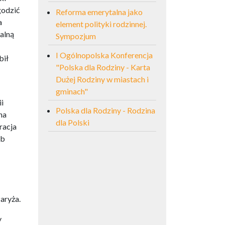
godzić
Reforma emerytalna jako
a
element polityki rodzinnej.
alną
Sympozjum
I Ogólnopolska Konferencja
bił
"Polska dla Rodziny - Karta
Dużej Rodziny w miastach i
gminach"
i
Polska dla Rodziny - Rodzina
na
dla Polski
racja
ób
aryża.
y