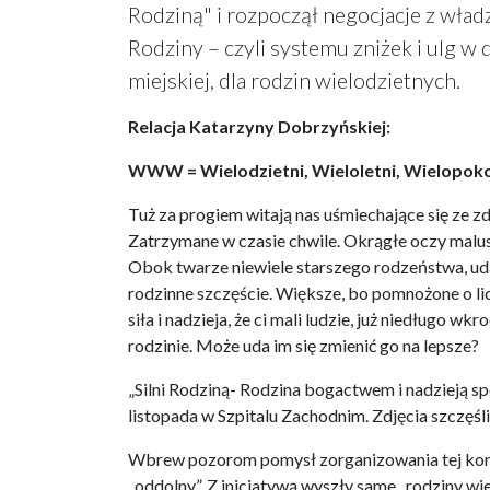
Rodziną" i rozpoczął negocjacje z wła
Rodziny – czyli systemu zniżek i ulg w 
miejskiej, dla rodzin wielodzietnych.
Relacja Katarzyny Dobrzyńskiej:
WWW = Wielodzietni, Wieloletni, Wielopok
Tuż za progiem witają nas uśmiechające się ze zd
Zatrzymane w czasie chwile. Okrągłe oczy malus
Obok twarze niewiele starszego rodzeństwa, uda 
rodzinne szczęście. Większe, bo pomnożone o lic
siła i nadzieja, że ci mali ludzie, już niedługo w
rodzinie. Może uda im się zmienić go na lepsze?
„Silni Rodziną- Rodzina bogactwem i nadzieją społ
listopada w Szpitalu Zachodnim. Zdjęcia szczęśl
Wbrew pozorom pomysł zorganizowania tej konfe
„oddolny”. Z inicjatywą wyszły same „rodziny wie