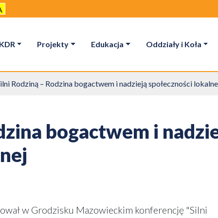
A
KDR
Projekty
Edukacja
Oddziały i Koła
ilni Rodziną – Rodzina bogactwem i nadzieją społeczności lokalne
odzina bogactwem i nadzi
lnej
zował w Grodzisku Mazowieckim konferencję "Silni