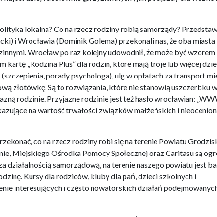
olityka lokalna? Co na rzecz rodziny robią samorządy? Przedstaw
ki) i Wrocławia (Dominik Golema) przekonali nas, że oba miast
zinnymi. Wrocław po raz kolejny udowodnił, że może być wzorem
artę „Rodzina Plus” dla rodzin, które mają troje lub więcej dzie
szczepienia, porady psychologa), ulg w opłatach za transport mie
ową złotówkę. Są to rozwiązania, które nie stanowią uszczerbku 
azną rodzinie. Przyjazne rodzinie jest też hasło wrocławian: „W
kazujące na wartość trwałości związków małżeńskich i nieocenion
przekonać, co na rzecz rodziny robi się na terenie Powiatu Grodzis
ie, Miejskiego Ośrodka Pomocy Społecznej oraz Caritasu są og
za działalnością samorządową, na terenie naszego powiatu jest b
dzinę. Kursy dla rodziców, kluby dla pań, dzieci szkolnych i
lenie interesujących i często nowatorskich działań podejmowanyc