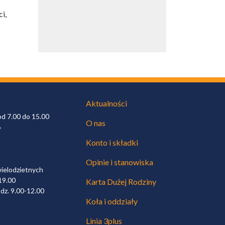
i,
Aktualności
od 7.00 do 15.00
O nas
6
Konto i składki
Opinie i stanowiska
wielodzietnych
19.00
Karta Dużej Rodziny
dz. 9.00-12.00
Koła i oddziały
Linia 3plus