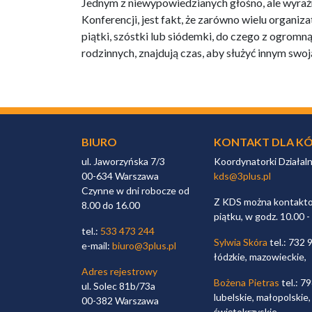
Jednym z niewypowiedzianych głośno, ale wyraźn
Konferencji, jest fakt, że zarówno wielu organiza
piątki, szóstki lub siódemki, do czego z ogrom
rodzinnych, znajdują czas, aby służyć innym swo
BIURO
KONTAKT DLA KÓ
ul. Jaworzyńska 7/3
Koordynatorki Działal
00-634 Warszawa
kds@3plus.pl
Czynne w dni robocze od
Z KDS można kontaktow
8.00 do 16.00
piątku, w godz. 10.00 -
tel.:
533 473 244
Sylwia Skóra
tel.: 732 
e-mail:
biuro@3plus.pl
łódzkie, mazowieckie,
Adres rejestrowy
Bożena Pietras
tel.: 7
ul. Solec 81b/73a
lubelskie, małopolskie,
00-382 Warszawa
świętokrzyskie,