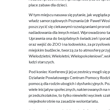
place zabaw dla dzieci.
W tym miejscu nasuwa się pytanie, jak wygląda p
władz samorządowych Poznania (dr Paweł Wosic
poszczycić się ciekawymi rozwiązaniami prorod
naśladowania dla innych miast. Wprowadzono tam k
Uprawnia ona do bezpłatnych świadczeń i porad (
oraz wejść do ZOO i na lodowisko, za przysłowi
miejskim budżecie, tworzą za to atmosferę przyj
Wielodzietni, Wieloletni, Wielopokoleniowi”, ws
ludzi starszych.
Pod koniec Konferencji jej uczestnicy mogli się 
Działanie Powiatowego Centrum Pomocy Rodzin
pomocą dla rodzin ubogich i dysfunkcyjnych. Po
wiele inicjatyw społecznych, nakierowanych na ro
przedszkolaków, to tylko niewielki wycinek sza
niejednokrotnie na zasadzie wolontariatu.