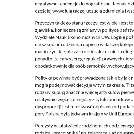
negatywne tendencje demograficzne. Jednak dziś
częściej wywołują raczej uczucia zdumienia i wsp
Przyczyn takiego stanu rzeczy jest wiele i jest 
zjawiska, konieczne są zmiany w polityce państ
Wydziale Nauk Ekonomicznych UW. Logikę pożąd
nie szkodzić rodzinie, a dopiero w dalszej kolej
macierzyńskie, nie za krótkie, ale też nie za dług
ponadto, że cały szereg regulacji prawnych nie s
opodatkowanie dla osób samotnie wychowujących 
Polityka powinna być prowadzona tak, aby jak n
mogła podejmować decyzje w tym zakresie. Trze
rodziny kupują znacznie więcej artykułów pierw
relatywnie więcej pieniędzy z tytułu podatków 
dysproporcji jest możliwość odpisania od podatk
pory Polska była jedynym krajem w Unii Europej
Pomysły na ułatwienie rodzinom ich codziennego
rodzica i pracownika ( np. telepraca ), aż do sp