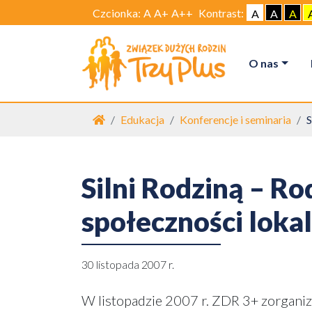
Czcionka:
A
A+
A++
Kontrast:
A
A
A
O nas
Strona główna
Edukacja
Konferencje i seminaria
S
Silni Rodziną – R
społeczności loka
30 listopada 2007 r.
W listopadzie 2007 r. ZDR 3+ zorgani