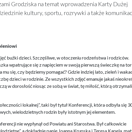
dzami Grodziska na temat wprowadzenia Karty Dużej
dziedzinie kultury, sportu, rozrywki a także komunikac
oleniowi
jęć buźki dzieci. Szczęśliwe, w otoczeniu rodzeństwa i rodziców.
zka wpatrujące się z napięciem w swoją pierwszą świeczkę na tor
mu się, czy będziemy pomagać? Gdzie indziej lato, zieleń i wakac
zbę dzieci w rodzinie. Ze wszystkich zdjęć emanuje jakaś nieokre
kroczą w dorosłość niosąc ze sobą w świat, tę miłość, którą otrzymal
eczności lokalnej”, taki był tytuł Konferencji, która odbyła się 3
iwych, wielodzietnych rodzin były istotnym jej elementem.
rencji nie wypłynął od Powiatu ani Starostwa. Był całkowicie
lodzietne”, a dokładnie panie Joanna Krupska i Teresa Kapela, mat