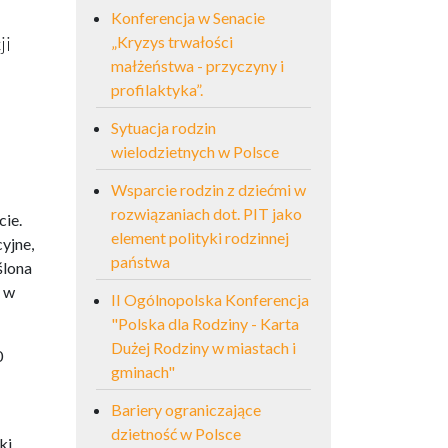
Konferencja w Senacie
ji
„Kryzys trwałości
małżeństwa - przyczyny i
profilaktyka”.
Sytuacja rodzin
wielodzietnych w Polsce
Wsparcie rodzin z dziećmi w
rozwiązaniach dot. PIT jako
cie.
element polityki rodzinnej
yjne,
państwa
ślona
i w
II Ogólnopolska Konferencja
"Polska dla Rodziny - Karta
Dużej Rodziny w miastach i
0
gminach"
Bariery ograniczające
dzietność w Polsce
ki