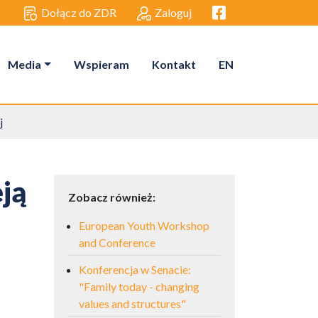
Facebook link
Dołącz do ZDR
Zaloguj
Media
Wspieram
Kontakt
EN
j
eją
Zobacz również:
European Youth Workshop
and Conference
Konferencja w Senacie:
"Family today - changing
values and structures"