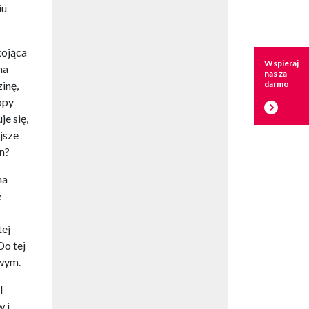
iu
kojąca
Wspieraj
na
nas za
darmo
inę,
opy
je się,
jsze
n?
na
e
tej
Do tej
owym.
l
w i