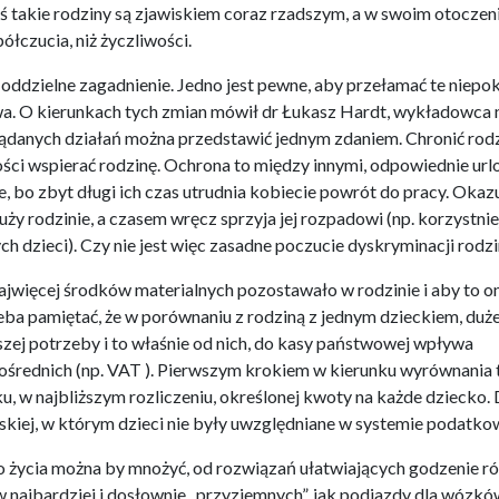
 takie rodziny są zjawiskiem coraz rzadszym, a w swoim otoczen
ółczucia, niż życzliwości.
to oddzielne zagadnienie. Jedno jest pewne, aby przełamać te niepo
wa. O kierunkach tych zmian mówił dr Łukasz Hardt, wykładowca 
anych działań można przedstawić jednym zdaniem. Chronić rodz
ności wspierać rodzinę. Ochrona to między innymi, odpowiednie url
ie, bo zbyt długi ich czas utrudnia kobiecie powrót do pracy. Okazu
łuży rodzinie, a czasem wręcz sprzyja jej rozpadowi (np. korzystnie
dzieci). Czy nie jest więc zasadne poczucie dyskryminacji rodzi
ajwięcej środków materialnych pozostawało w rodzinie i aby to o
ba pamiętać, że w porównaniu z rodziną z jednym dzieckiem, duż
szej potrzeby i to właśnie od nich, do kasy państwowej wpływa
pośrednich (np. VAT ). Pierwszym krokiem w kierunku wyrównania 
u, w najbliższym rozliczeniu, określonej kwoty na każde dziecko. 
skiej, w którym dzieci nie były uwzględniane w systemie podatk
 życia można by mnożyć, od rozwiązań ułatwiających godzenie ró
raw najbardziej i dosłownie „przyziemnych”, jak podjazdy dla wózkó