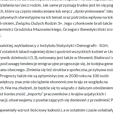
ziałania na rzecz rodzin. Jak same przyznają trudno jest im się po
, które są często niedoceniane lub wręcz „dyskryminowane”. Ide
egatywnych stereotypów na ich temat oraz potrzeba wpływu na lok
d rokiem, Związku Dużych Rodzin 3+. Jego członkowie brali także
Burmistrz Grodziska Mazowieckiego, Grzegorz Benedykciński zro
.
alskiej, wykładowcy z Instytutu Statystyki i Demografii - SGH,
statnich latach najmniej dzieci spośród wszystkich kobiet w Uni
nik dzietności (1.3), notowany jest także w Słowenii, Białorusi i 
ąc pod uwagę tendencje emigracyjne prognozuje się, że kolejna gene
nu obecnego. Zmienia się też struktura społeczna, przybywa os
Prognozy także nie są optymistyczne, w 2030 roku na 100 osób
większy znacznie obciążenie ekonomiczne kraju ze względu na
h. Nie ma złudzeń, że będzie się to wiązało z dalszym obniżeniem
jest konieczność „importu” pracowników z krajów azjatyckich i
 nacji, obserwujemy z powtarzających się doniesień z przedmieść P
apewniały wzrost ilościowy ludności, a w ostatnim czasie osłabiał