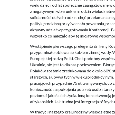
wielu dzieci, od lat społecznie zaangażowane w d
z negatywnym wizerunkiem rodzin wielodzietnych
solidarności dużych rodzin, chęć przełamania n
politykę rodzinną przyświecała powstaniu, prze
aktywny udział w przygotowaniu Konferencji. 
wszystko co należało aby tę inicjatywę wspomóc
Wystąpienie pierwszego prelegenta dr Ireny Kow
przypominało oblewanie kubłem zimnej wody. W o
Europejskiej rodzą Polki. Choć podobny współczyn
Ukrainie, nie jest to dla nas pocieszeniem. Bior
Polaków zostanie zredukowana do około 60% sta
starszych, a ubywa tych w wieku produkcyjnym. 
pracujących przypadnie 75 utrzymywanych, co z
konieczność zaspokojenia potrzeb osób starszyc
poziomu i jakości ich życia. Inną konsekwencją 
afrykańskich. Jak trudna jest integracja różnych
W tradycji naszego kraju rodziny wielodzietne z