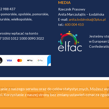
MEDIA
32 988 437
Rzecznik Prasowy
-pomorskie, opolskie, pomorskie,
Anita Marczułajtis – Łodzińska
urskie, wielkopolskie,
E-mail:
anita.lodzinska@3plus.pl
tel.:
600 004 410
rosimy wpłacać na konto
Jesteśmy st
 97 1050 1012 1000 0090 3022
w European L
Confederati
anie z naszego serwisu oraz do celów statystycznych. Możesz wy
ki. Korzystanie z naszej strony bez zmiany ustawień oznacza zgod