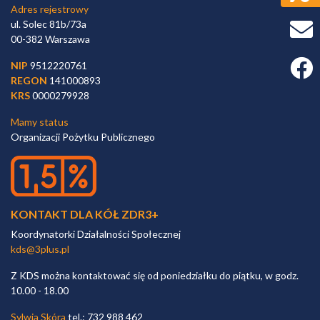
Adres rejestrowy
ul. Solec 81b/73a
00-382 Warszawa
Faceb
NIP
9512220761
REGON
141000893
KRS
0000279928
Mamy status
Organizacji Pożytku Publicznego
KONTAKT DLA KÓŁ ZDR3+
Koordynatorki Działalności Społecznej
kds@3plus.pl
Z KDS można kontaktować się od poniedziałku do piątku, w godz.
10.00 - 18.00
Sylwia Skóra
tel.: 732 988 462