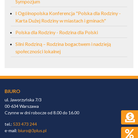
Sympozjum
I Ogólnopolska Konferencja "Polska dla Rodziny -
Karta Dużej Rodziny w miastach i gminach"
Polska dla Rodziny - Rodzina dla Polski
Silni Rodziną – Rodzina bogactwem i nadzieją
społeczności lokalnej
BIURO
ul. Jaworzyńska 7/3
00-634 Warszawa
Czynne w dni robocze od 8.00 do 16.00
tel.:
533 473 244
e-mail:
biuro@3plus.pl