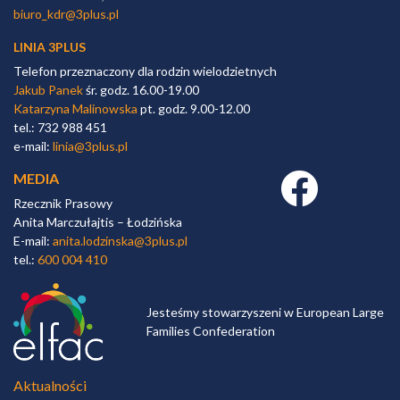
biuro_kdr@3plus.pl
LINIA 3PLUS
Telefon przeznaczony dla rodzin wielodzietnych
Jakub Panek
śr. godz. 16.00-19.00
Katarzyna Malinowska
pt. godz. 9.00-12.00
tel.: 732 988 451
e-mail:
linia@3plus.pl
MEDIA
Facebook link
Rzecznik Prasowy
Anita Marczułajtis – Łodzińska
E-mail:
anita.lodzinska@3plus.pl
tel.:
600 004 410
Jesteśmy stowarzyszeni w European Large
Families Confederation
Aktualności