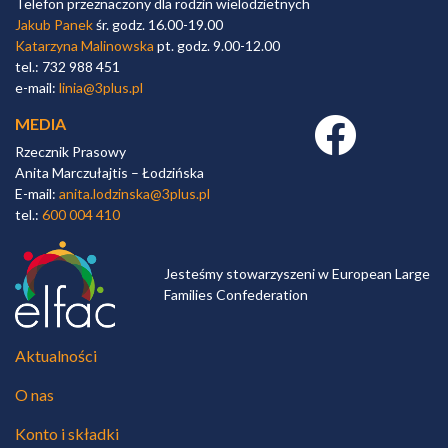
Telefon przeznaczony dla rodzin wielodzietnych
Jakub Panek
śr. godz. 16.00-19.00
Katarzyna Malinowska
pt. godz. 9.00-12.00
tel.: 732 988 451
e-mail:
linia@3plus.pl
MEDIA
Facebook link
Rzecznik Prasowy
Anita Marczułajtis – Łodzińska
E-mail:
anita.lodzinska@3plus.pl
tel.:
600 004 410
Jesteśmy stowarzyszeni w European Large
Families Confederation
Aktualności
O nas
Konto i składki