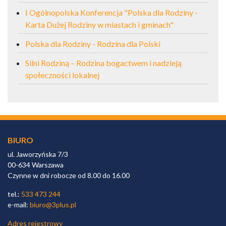
I Ogólnopolska Konferencja "Polska dla Rodziny -
Karta Dużej Rodziny w miastach i gminach"
Polska dla Rodziny - Rodzina dla Polski
Silni Rodziną – Rodzina bogactwem i nadzieją
społeczności lokalnej
BIURO
ul. Jaworzyńska 7/3
00-634 Warszawa
Czynne w dni robocze od 8.00 do 16.00
tel.:
533 473 244
e-mail:
biuro@3plus.pl
Adres rejestrowy