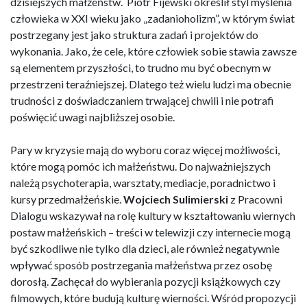
dzisiejszych małżeństw. Piotr Fijewski określił styl myślenia
człowieka w XXI wieku jako „zadanioholizm”, w którym świat
postrzegany jest jako struktura zadań i projektów do
wykonania. Jako, że cele, które człowiek sobie stawia zawsze
są elementem przyszłości, to trudno mu być obecnym w
przestrzeni teraźniejszej. Dlatego też wielu ludzi ma obecnie
trudności z doświadczaniem trwającej chwili i nie potrafi
poświęcić uwagi najbliższej osobie.
Pary w kryzysie mają do wyboru coraz więcej możliwości,
które mogą pomóc ich małżeństwu. Do najważniejszych
należą psychoterapia, warsztaty, mediacje, poradnictwo i
kursy przedmałżeńskie.
Wojciech Sulimierski
z Pracowni
Dialogu wskazywał na rolę kultury w kształtowaniu wiernych
postaw małżeńskich – treści w telewizji czy internecie mogą
być szkodliwe nie tylko dla dzieci, ale również negatywnie
wpływać sposób postrzegania małżeństwa przez osobę
dorosłą. Zachęcał do wybierania pozycji książkowych czy
filmowych, które budują kulturę wierności. Wśród propozycji