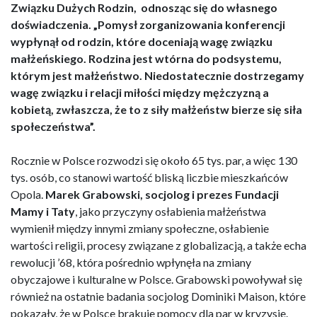
Związku Dużych Rodzin, odnosząc się do własnego
doświadczenia. „Pomysł zorganizowania konferencji
wypłynął od rodzin, które doceniają wagę związku
małżeńskiego. Rodzina jest wtórna do podsystemu,
którym jest małżeństwo. Niedostatecznie dostrzegamy
wagę związku i relacji miłości między mężczyzną a
kobietą, zwłaszcza, że to z siły małżeństw bierze się siła
społeczeństwa”.
Rocznie w Polsce rozwodzi się około 65 tys. par, a więc 130
tys. osób, co stanowi wartość bliską liczbie mieszkańców
Opola.
Marek Grabowski, socjolog i prezes Fundacji
Mamy i Taty
, jako przyczyny osłabienia małżeństwa
wymienił między innymi zmiany społeczne, osłabienie
wartości religii, procesy związane z globalizacją, a także echa
rewolucji ’68, która pośrednio wpłynęła na zmiany
obyczajowe i kulturalne w Polsce. Grabowski powoływał się
również na ostatnie badania socjolog Dominiki Maison, które
pokazały, że w Polsce brakuje pomocy dla par w kryzysie.