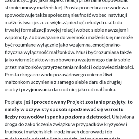
stronie umowy małżeńskiej. Prosta procedura rozwodowa
spowodowuje także społeczną nieufność wobec instytucji
małżeństwa i jeszcze większą niechęć młodych osób do
trwałej formalizacji swojej relacji wobec siebie nawzajem i
wspólnoty. Zobowiązanie do wierności małżeńskiej nie może
być rozumiane wyłącznie jako wzajemna, emocjonalno-
fizyczna wyłączność małżonków. Musi być rozumiana także
jako wierność aktowi osobowemu wzajemnego dania sobie
przez małżonków przyrzeczenia miłości i odpowiedzialności.
Prosta droga rozwodu pozasądowego uniemożliwi
małżonkom uczynienie z samego siebie daru dla drugiej
osoby i przyjmowania daru od niej jako od małżonka.
Po piąte,
jeśli procedowany Projekt zostanie przyjęty, to
należy w oczywisty sposób spodziewać się wzrostu
liczby rozwodów i spadku poziomu dzietności
. Ułatwiona
droga do zakończenia związku w przypadków kryzysów i
trudności małżeńskich i rodzinnych doprowadzi do
zwiększenia odsetka liczby rodzin, które się rozpadają.