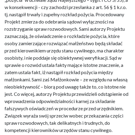
w konsekwencji - czy zachodzi przesłanka z art. 56 § 1 k.r.o.
tj. nastąpił trwały i zupełny rozkład pożycia. Procedowany
Projekt zmierza do odebrania sądowi wyłączności na
rozstrzyganie spraw rozwodowych. Sami autorzy Projektu
zaznaczają, że oświadczenie o rozkładzie pożycia, które
osoby zamierzające rozwiązać małżeństwo będą składać
przed kierownikiem urzędu stanu cywilnego, ma charakter
osobisty, i nie poddaje się obiektywnej weryfikacji. Sąd w
sprawie o rozwód ustala fakty mające istotne znaczenie, a
zatem ustala fakt, iż nastąpił rozkład pożycia między
małżonkami. Sami zaś Małżonkowie – ze względu na własną
nieobiektywność – biorą pod uwagę także to, co istotne nie
jest. Co więcej, autorzy Projektu przewidzieli odstąpienie od
wprowadzenia odpowiedzialności karnej za składanie
fałszywych oświadczeń w procedurze przed urzędnikiem.
Związek wyraża swój sprzeciw wobec przekazania części
spraw rozwodowych, tak delikatnych i trudnych, do
kompetencji kierowników urzędów stanu cywilnego.