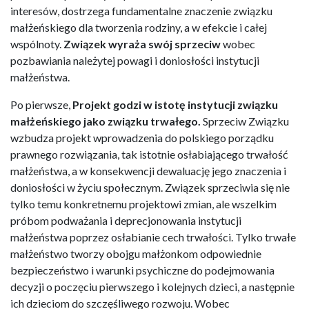
interesów, dostrzega fundamentalne znaczenie związku
małżeńskiego dla tworzenia rodziny, a w efekcie i całej
wspólnoty.
Związek wyraża swój sprzeciw
wobec
pozbawiania należytej powagi i doniosłości instytucji
małżeństwa.
Po pierwsze,
Projekt godzi w istotę instytucji związku
małżeńskiego jako związku
trwałego
.
Sprzeciw Związku
wzbudza projekt wprowadzenia do polskiego porządku
prawnego rozwiązania, tak istotnie osłabiającego trwałość
małżeństwa, a w konsekwencji dewaluację jego znaczenia i
doniosłości w życiu społecznym. Związek sprzeciwia się nie
tylko temu konkretnemu projektowi zmian, ale wszelkim
próbom podważania i deprecjonowania instytucji
małżeństwa poprzez osłabianie cech trwałości. Tylko trwałe
małżeństwo tworzy obojgu małżonkom odpowiednie
bezpieczeństwo i warunki psychiczne do podejmowania
decyzji o poczęciu pierwszego i kolejnych dzieci, a następnie
ich dzieciom do szczęśliwego rozwoju. Wobec