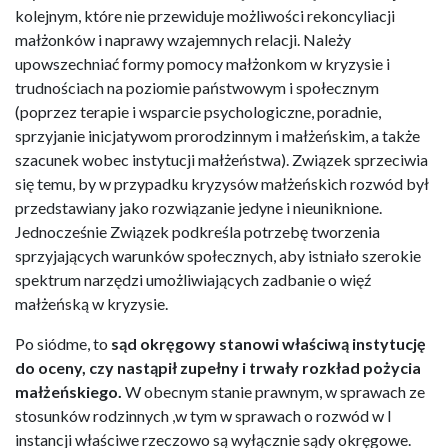
kolejnym, które nie przewiduje możliwości rekoncyliacji
małżonków i naprawy wzajemnych relacji. Należy
upowszechniać formy pomocy małżonkom w kryzysie i
trudnościach na poziomie państwowym i społecznym
(poprzez terapie i wsparcie psychologiczne, poradnie,
sprzyjanie inicjatywom prorodzinnym i małżeńskim, a także
szacunek wobec instytucji małżeństwa). Związek sprzeciwia
się temu, by w przypadku kryzysów małżeńskich rozwód był
przedstawiany jako rozwiązanie jedyne i nieuniknione.
Jednocześnie Związek podkreśla potrzebę tworzenia
sprzyjających warunków społecznych, aby istniało szerokie
spektrum narzędzi umożliwiających zadbanie o więź
małżeńską w kryzysie.
Po siódme, to
sąd okręgowy stanowi właściwą instytucję
do oceny, czy nastąpił zupełny i trwały rozkład pożycia
małżeńskiego.
W obecnym stanie prawnym, w sprawach ze
stosunków rodzinnych ,w tym w sprawach o rozwód w I
instancji właściwe rzeczowo są wyłącznie sądy okręgowe.