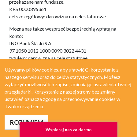
przekazane nam fundusze.
KRS 0000396361
cel szczegółowy: darowizna na cele statutowe
Można nas także wesprzeć bezpośrednią wpłatą na
konto:
ING Bank Śląski S.A.
97 1050 1012 1000 0090 3022 4431
tytułem: darowizna na cele statutowe
Używamy plików cookies, aby ułatwić Ci korzystanie z
naszego serwisu oraz do celów statystycznych. Możesz
wyłączyć możliwość ich zapisu, zmieniając ustawienia Twojej
przeglądarki. Korzystanie z naszej strony bez zmiany
ustawień oznacza zgodę na przechowywanie cookies w
Twoim urządzeniu.
ROZUMIEM
Wspieraj nas za darmo