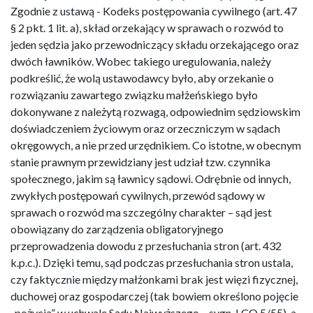
Zgodnie z ustawą - Kodeks postępowania cywilnego (art. 47
§ 2 pkt. 1 lit. a), skład orzekający w sprawach o rozwód to
jeden sędzia jako przewodniczący składu orzekającego oraz
dwóch ławników. Wobec takiego uregulowania, należy
podkreślić, że wolą ustawodawcy było, aby orzekanie o
rozwiązaniu zawartego związku małżeńskiego było
dokonywane z należytą rozwagą, odpowiednim sędziowskim
doświadczeniem życiowym oraz orzeczniczym w sądach
okręgowych, a nie przed urzędnikiem. Co istotne, w obecnym
stanie prawnym przewidziany jest udział tzw. czynnika
społecznego, jakim są ławnicy sądowi. Odrębnie od innych,
zwykłych postępowań cywilnych, przewód sądowy w
sprawach o rozwód ma szczególny charakter – sąd jest
obowiązany do zarządzenia obligatoryjnego
przeprowadzenia dowodu z przesłuchania stron (art. 432
k.p.c.). Dzięki temu, sąd podczas przesłuchania stron ustala,
czy faktycznie między małżonkami brak jest więzi fizycznej,
duchowej oraz gospodarczej (tak bowiem określono pojęcie
„pożycia” w uchwale Sądu Najwyższego – sygn. I CO 5/55), a