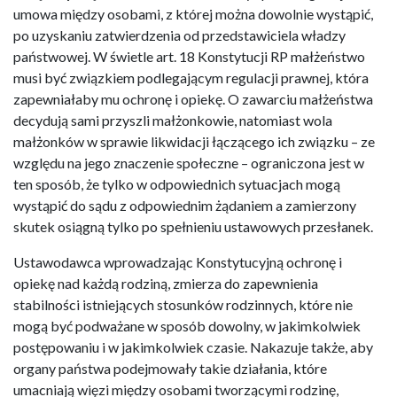
umowa między osobami, z której można dowolnie wystąpić,
po uzyskaniu zatwierdzenia od przedstawiciela władzy
państwowej. W świetle art. 18 Konstytucji RP małżeństwo
musi być związkiem podlegającym regulacji prawnej, która
zapewniałaby mu ochronę i opiekę. O zawarciu małżeństwa
decydują sami przyszli małżonkowie, natomiast wola
małżonków w sprawie likwidacji łączącego ich związku – ze
względu na jego znaczenie społeczne – ograniczona jest w
ten sposób, że tylko w odpowiednich sytuacjach mogą
wystąpić do sądu z odpowiednim żądaniem a zamierzony
skutek osiągną tylko po spełnieniu ustawowych przesłanek.
Ustawodawca wprowadzając Konstytucyjną ochronę i
opiekę nad każdą rodziną, zmierza do zapewnienia
stabilności istniejących stosunków rodzinnych, które nie
mogą być podważane w sposób dowolny, w jakimkolwiek
postępowaniu i w jakimkolwiek czasie. Nakazuje także, aby
organy państwa podejmowały takie działania, które
umacniają więzi między osobami tworzącymi rodzinę,