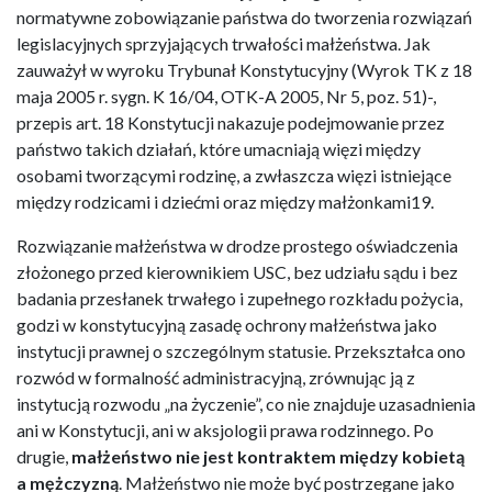
normatywne zobowiązanie państwa do tworzenia rozwiązań
legislacyjnych sprzyjających trwałości małżeństwa. Jak
zauważył w wyroku Trybunał Konstytucyjny (Wyrok TK z 18
maja 2005 r. sygn. K 16/04, OTK-A 2005, Nr 5, poz. 51)-,
przepis art. 18 Konstytucji nakazuje podejmowanie przez
państwo takich działań, które umacniają więzi między
osobami tworzącymi rodzinę, a zwłaszcza więzi istniejące
między rodzicami i dziećmi oraz między małżonkami19.
Rozwiązanie małżeństwa w drodze prostego oświadczenia
złożonego przed kierownikiem USC, bez udziału sądu i bez
badania przesłanek trwałego i zupełnego rozkładu pożycia,
godzi w konstytucyjną zasadę ochrony małżeństwa jako
instytucji prawnej o szczególnym statusie. Przekształca ono
rozwód w formalność administracyjną, zrównując ją z
instytucją rozwodu „na życzenie”, co nie znajduje uzasadnienia
ani w Konstytucji, ani w aksjologii prawa rodzinnego. Po
drugie,
małżeństwo nie jest kontraktem między kobietą
a mężczyzną
. Małżeństwo nie może być postrzegane jako