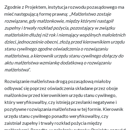
Zgodnie z Projektem, instytucja rozwodu pozasądowego ma
mieć następującą formę prawną: „
Małżeństwo zostaje
rozwiązane, gdy małżonkowie, między którymi nastąpił
zupełny i trwały rozkład pożycia, pozostający w związku
małżeńskim dłużej niż rok i niemający wspólnych małoletnich
dzieci, jednocześnie obecni, złożą przed kierownikiem urzędu
stanu cywilnego zgodne oświadczenia o rozwiązaniu
małżeństwa, a kierownik urzędu stanu cywilnego dołączy do
aktu małżeństwa wzmiankę dodatkową o rozwiązaniu
małżeństwa
”.
Rozwiązanie małżeństwa drogą pozasądową miałoby
odbywać się poprzez oświadczenia składane przez oboje
małżonków przed kierownikiem urzędu stanu cywilnego,
który weryfikowałby, czy istnieją przesłanki negatywne i
pozytywne rozwiązania małżeństwa w tej formie. Kierownik
urzędu stanu cywilnego ponadto weryfikowałby, czy
zaistniał zupełny i trwały rozkład pożycia między
małżonkami. Ponadto, w założeniu autorów Projektu, rozwód