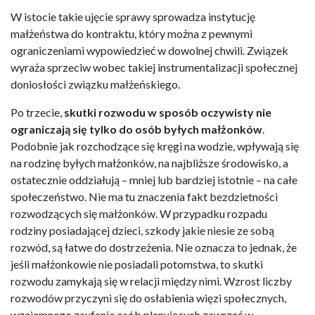
W istocie takie ujęcie sprawy sprowadza instytucję
małżeństwa do kontraktu, który można z pewnymi
ograniczeniami wypowiedzieć w dowolnej chwili. Związek
wyraża sprzeciw wobec takiej instrumentalizacji społecznej
doniosłości związku małżeńskiego.
Po trzecie,
skutki rozwodu w sposób oczywisty nie
ograniczają się tylko do osób byłych małżonków
.
Podobnie jak rozchodzące się kręgi na wodzie, wpływają się
na rodzinę byłych małżonków, na najbliższe środowisko, a
ostatecznie oddziałują – mniej lub bardziej istotnie – na całe
społeczeństwo. Nie ma tu znaczenia fakt bezdzietności
rozwodzących się małżonków. W przypadku rozpadu
rodziny posiadającej dzieci, szkody jakie niesie ze sobą
rozwód, są łatwe do dostrzeżenia. Nie oznacza to jednak, że
jeśli małżonkowie nie posiadali potomstwa, to skutki
rozwodu zamykają się w relacji między nimi. Wzrost liczby
rozwodów przyczyni się do osłabienia więzi społecznych,
wzajemnego zaufania osób planujących zawrzeć w