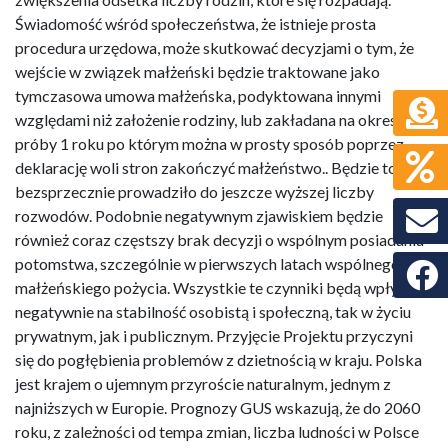
Świadomość wśród społeczeństwa, że istnieje prosta
procedura urzędowa, może skutkować decyzjami o tym, że
wejście w związek małżeński będzie traktowane jako
tymczasowa umowa małżeńska, podyktowana innymi
względami niż założenie rodziny, lub zakładana na okres
próby 1 roku po którym można w prosty sposób poprzez
deklarację woli stron zakończyć małżeństwo.. Będzie to
bezsprzecznie prowadziło do jeszcze wyższej liczby
rozwodów. Podobnie negatywnym zjawiskiem będzie
również coraz częstszy brak decyzji o wspólnym posiadaniu
potomstwa, szczególnie w pierwszych latach wspólnego
Faceb
małżeńskiego pożycia. Wszystkie te czynniki będą wpływać
negatywnie na stabilność osobistą i społeczną, tak w życiu
prywatnym, jak i publicznym. Przyjęcie Projektu przyczyni
się do pogłębienia problemów z dzietnością w kraju. Polska
jest krajem o ujemnym przyroście naturalnym, jednym z
najniższych w Europie. Prognozy GUS wskazują, że do 2060
roku, z zależności od tempa zmian, liczba ludności w Polsce