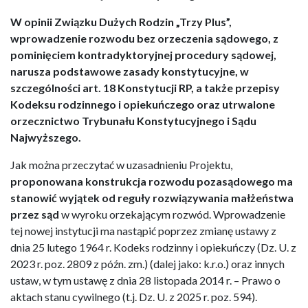
W opinii Związku Dużych Rodzin „Trzy Plus”,
wprowadzenie rozwodu bez orzeczenia sądowego, z
pominięciem kontradyktoryjnej procedury sądowej,
narusza podstawowe zasady konstytucyjne, w
szczególności art. 18 Konstytucji RP, a także przepisy
Kodeksu rodzinnego i opiekuńczego oraz utrwalone
orzecznictwo Trybunału Konstytucyjnego i Sądu
Najwyższego.
Jak można przeczytać w uzasadnieniu Projektu,
proponowana konstrukcja rozwodu pozasądowego ma
stanowić
wyjątek od reguły rozwiązywania małżeństwa
przez sąd
w wyroku orzekającym rozwód. Wprowadzenie
tej nowej instytucji ma nastąpić poprzez zmianę ustawy z
dnia 25 lutego 1964 r. Kodeks rodzinny i opiekuńczy (Dz. U. z
2023 r. poz. 2809 z późn. zm.) (dalej jako: k.r.o.) oraz innych
ustaw, w tym ustawę z dnia 28 listopada 2014 r. – Prawo o
aktach stanu cywilnego (t.j. Dz. U. z 2025 r. poz. 594).