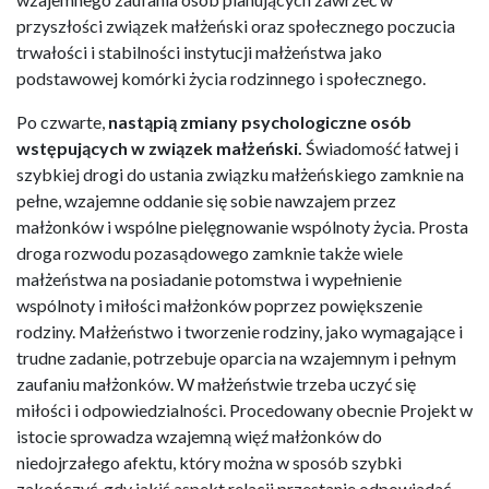
przyszłości związek małżeński oraz społecznego poczucia
trwałości i stabilności instytucji małżeństwa jako
podstawowej komórki życia rodzinnego i społecznego.
Po czwarte,
nastąpią zmiany psychologiczne osób
wstępujących w związek małżeński.
Świadomość łatwej i
szybkiej drogi do ustania związku małżeńskiego zamknie na
pełne, wzajemne oddanie się sobie nawzajem przez
małżonków i wspólne pielęgnowanie wspólnoty życia. Prosta
droga rozwodu pozasądowego zamknie także wiele
małżeństwa na posiadanie potomstwa i wypełnienie
wspólnoty i miłości małżonków poprzez powiększenie
rodziny. Małżeństwo i tworzenie rodziny, jako wymagające i
trudne zadanie, potrzebuje oparcia na wzajemnym i pełnym
zaufaniu małżonków. W małżeństwie trzeba uczyć się
miłości i odpowiedzialności. Procedowany obecnie Projekt w
istocie sprowadza wzajemną więź małżonków do
niedojrzałego afektu, który można w sposób szybki
zakończyć, gdy jakiś aspekt relacji przestanie odpowiadać