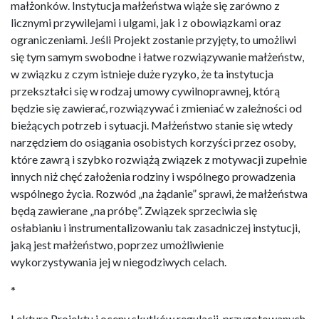
małżonków. Instytucja małżeństwa wiąże się zarówno z
licznymi przywilejami i ulgami, jak i z obowiązkami oraz
ograniczeniami. Jeśli Projekt zostanie przyjęty, to umożliwi
się tym samym swobodne i łatwe rozwiązywanie małżeństw,
w związku z czym istnieje duże ryzyko, że ta instytucja
przekształci się w rodzaj umowy cywilnoprawnej, którą
będzie się zawierać, rozwiązywać i zmieniać w zależności od
bieżących potrzeb i sytuacji. Małżeństwo stanie się wtedy
narzędziem do osiągania osobistych korzyści przez osoby,
które zawrą i szybko rozwiążą związek z motywacji zupełnie
innych niż chęć założenia rodziny i wspólnego prowadzenia
wspólnego życia. Rozwód „na żądanie” sprawi, że małżeństwa
będą zawierane „na próbę”. Związek sprzeciwia się
osłabianiu i instrumentalizowaniu tak zasadniczej instytucji,
jaką jest małżeństwo, poprzez umożliwienie
wykorzystywania jej w niegodziwych celach.
*
Lektura Projektu i oceny skutków regulacji, przygotowanych