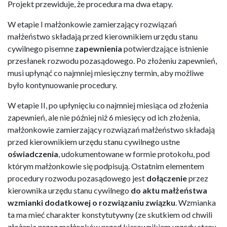
Projekt przewiduje, że procedura ma dwa etapy.
W etapie I małżonkowie zamierzający rozwiązań
małżeństwo składają przed kierownikiem urzędu stanu
cywilnego pisemne
zapewnienia
potwierdzające istnienie
przesłanek rozwodu pozasądowego. Po złożeniu zapewnień,
musi upłynąć co najmniej miesięczny termin, aby możliwe
było kontynuowanie procedury.
W etapie II, po upłynięciu co najmniej miesiąca od złożenia
zapewnień, ale nie później niż 6 miesięcy od ich złożenia,
małżonkowie zamierzający rozwiązań małżeństwo składają
przed kierownikiem urzędu stanu cywilnego ustne
oświadczenia
, udokumentowane w formie protokołu, pod
którym małżonkowie się podpisują. Ostatnim elementem
procedury rozwodu pozasądowego jest
dołączenie
przez
kierownika urzędu stanu cywilnego
do aktu małżeństwa
wzmianki dodatkowej o rozwiązaniu związku
. Wzmianka
ta ma mieć charakter konstytutywny (ze skutkiem od chwili
złożenia przez małżonków przed kierownikiem urzędu stanu