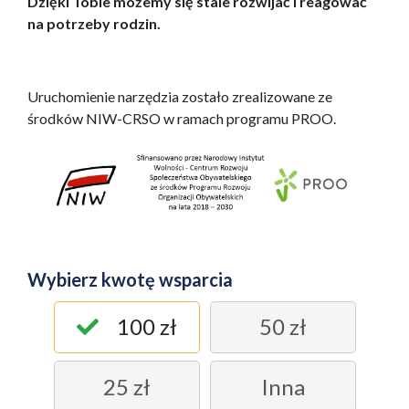
Dzięki Tobie możemy się stale rozwijać i reagować
na potrzeby rodzin.
Uruchomienie narzędzia zostało zrealizowane ze
środków NIW-CRSO w ramach programu PROO.
Wybierz kwotę wsparcia
100 zł
50 zł
25 zł
Inna