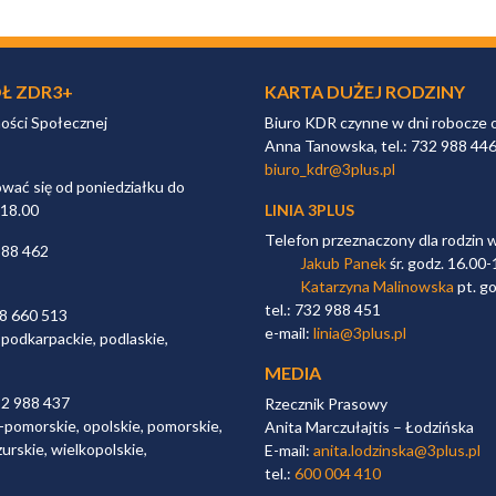
Ł ZDR3+
KARTA DUŻEJ RODZINY
ności Społecznej
Biuro KDR czynne w dni robocze 
Anna Tanowska, tel.: 732 988 44
biuro_kdr@3plus.pl
ać się od poniedziałku do
 18.00
LINIA 3PLUS
Telefon przeznaczony dla rodzin 
988 462
Jakub Panek
śr. godz. 16.00-
Katarzyna Malinowska
pt. go
tel.: 732 988 451
98 660 513
e-mail:
linia@3plus.pl
 podkarpackie, podlaskie,
MEDIA
32 988 437
Rzecznik Prasowy
-pomorskie, opolskie, pomorskie,
Anita Marczułajtis – Łodzińska
urskie, wielkopolskie,
E-mail:
anita.lodzinska@3plus.pl
tel.:
600 004 410