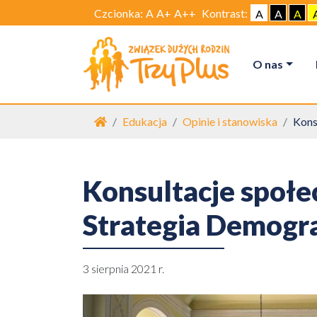
Czcionka:
A
A+
A++
Kontrast:
A
A
A
O nas
Strona główna
Edukacja
Opinie i stanowiska
Kons
Konsultacje społe
Strategia Demogr
3 sierpnia 2021 r.