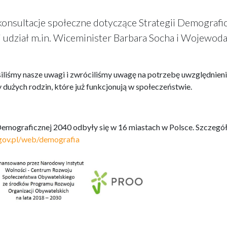
e konsultacje społeczne dotyczące Strategii Demografi
 udział m.in. Wiceminister Barbara Socha i Wojewod
iliśmy nasze uwagi i zwróciliśmy uwagę na potrzebę uwzględnien
 dużych rodzin, które już funkcjonują w społeczeństwie.
 Demograficznej 2040 odbyły się w 16 miastach w Polsce. Szczeg
gov.pl/web/demografia