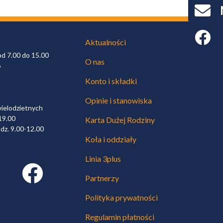
Faceboo
Aktualności
od 7.00 do 15.00
O nas
6
Konto i składki
Opinie i stanowiska
wielodzietnych
19.00
Karta Dużej Rodziny
dz. 9.00-12.00
Koła i oddziały
Linia 3plus
Facebook link
Partnerzy
Polityka prywatności
Regulamin płatności