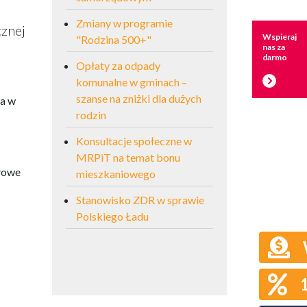
Zmiany w programie
cznej
Wspieraj
"Rodzina 500+"
nas za
a
darmo
Opłaty za odpady
komunalne w gminach –
szanse na zniżki dla dużych
ia w
rodzin
Konsultacje społeczne w
MRPiT na temat bonu
ółowe
mieszkaniowego
Stanowisko ZDR w sprawie
Polskiego Ładu