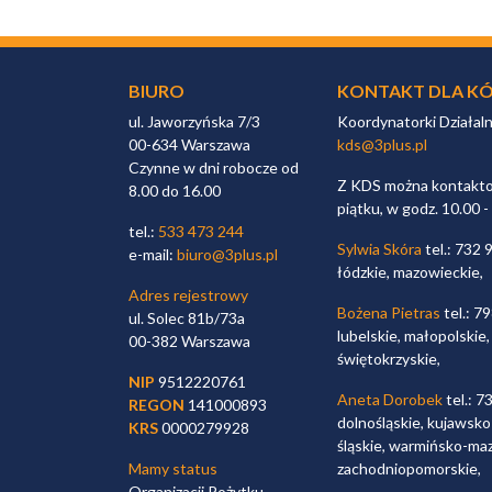
BIURO
KONTAKT DLA KÓ
ul. Jaworzyńska 7/3
Koordynatorki Działal
00-634 Warszawa
kds@3plus.pl
Czynne w dni robocze od
Z KDS można kontaktow
8.00 do 16.00
piątku, w godz. 10.00 -
tel.:
533 473 244
Sylwia Skóra
tel.: 732 
e-mail:
biuro@3plus.pl
łódzkie, mazowieckie,
Adres rejestrowy
Bożena Pietras
tel.: 7
ul. Solec 81b/73a
lubelskie, małopolskie,
00-382 Warszawa
świętokrzyskie,
NIP
9512220761
Aneta Dorobek
tel.: 7
REGON
141000893
dolnośląskie, kujawsko
KRS
0000279928
śląskie, warmińsko-maz
Mamy status
zachodniopomorskie,
Organizacji Pożytku