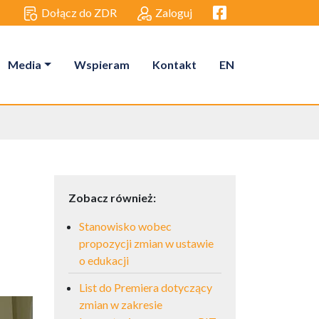
Facebook link
Dołącz do ZDR
Zaloguj
Media
Wspieram
Kontakt
EN
Zobacz również:
Stanowisko wobec
propozycji zmian w ustawie
o edukacji
List do Premiera dotyczący
zmian w zakresie