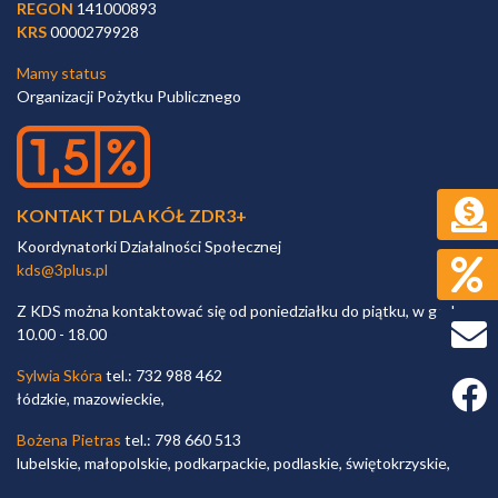
REGON
141000893
KRS
0000279928
Mamy status
Organizacji Pożytku Publicznego
KONTAKT DLA KÓŁ ZDR3+
Koordynatorki Działalności Społecznej
kds@3plus.pl
Z KDS można kontaktować się od poniedziałku do piątku, w godz.
10.00 - 18.00
Sylwia Skóra
tel.: 732 988 462
Faceb
łódzkie, mazowieckie,
Bożena Pietras
tel.: 798 660 513
lubelskie, małopolskie, podkarpackie, podlaskie, świętokrzyskie,