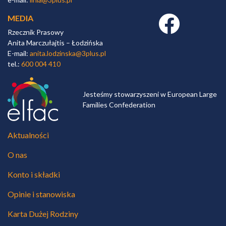
MEDIA
Facebook link
Rzecznik Prasowy
Anita Marczułajtis – Łodzińska
E-mail:
anita.lodzinska@3plus.pl
tel.:
600 004 410
Jesteśmy stowarzyszeni w European Large
Families Confederation
Aktualności
O nas
Konto i składki
Opinie i stanowiska
Karta Dużej Rodziny