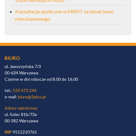
Konsultacje społeczne w MRPiT na temat bonu
mieszkaniowego
BIURO
ul. Jaworzyńska 7/3
00-634 Warszawa
Czynne w dni robocze od 8.00 do 16.00
tel.:
533 473 244
e-mail:
biuro@3plus.pl
Adres rejestrowy
ul. Solec 81b/73a
00-382 Warszawa
NIP
9512220761