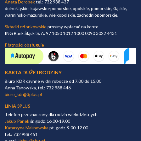
Aneta Dorobek
tel.: 732 988 437
dolnośląskie, kujawsko-pomorskie, opolskie, pomorskie, śląskie,
warmińsko-mazurskie, wielkopolskie, zachodniopomorskie,
Składki członkowskie
prosimy wpłacać na konto
ING Bank Śląski S. A. 97 1050 1012 1000 0090 3022 4431
Płatności obsługuje
KARTA DUŻEJ RODZINY
Biuro KDR czynne w dni robocze od 7.00 do 15.00
Anna Tanowska, tel.: 732 988 446
biuro_kdr@3plus.pl
LINIA 3PLUS
Telefon przeznaczony dla rodzin wielodzietnych
Jakub Panek
śr. godz. 16.00-19.00
Katarzyna Malinowska
pt. godz. 9.00-12.00
tel.: 732 988 451
e-mail:
linia@3plus.pl